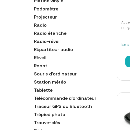
Platine vinyle
Podomètre
Projecteur
Acce
Radio
PU qu
Radio étanche
Radio-réveil
En s
Répartiteur audio
Réveil
Robot
Souris d'ordinateur
Station météo
Tablette
Télécommande d'ordinateur
Traceur GPS ou Bluetooth
Trépied photo
Trouve-clés