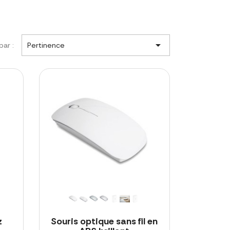

par :
Pertinence
z
Souris optique sans fil en