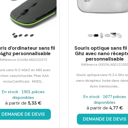
ris d'ordinateur sans fil
Souris optique sans fil
'4ghz personnalisable
Ghz avec nano récept
personnalisable
Référence 01408LAB0131973
Référence 00028LAB013155
uris sans fil 2'4GhZ en ABS avec
Souris optique sans fil 2,4 Ghz 
inition caoutchoutée. Piles AAA
nano récepteur, livrée dans dan
inclusCertificats : MSDS,...
écrin translucide,...
En stock : 1501 pièces
En stock : 1677 pièces
disponibles
disponibles
à partir de
5,33 €
à partir de
4,77 €
DEMANDE DE DEVIS
DEMANDE DE DEVIS