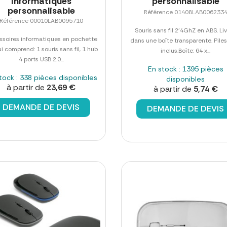
informatiques
personnalisable
personnalisable
Référence 01408LAB006233
Référence 00010LAB0095710
Souris sans fil 2'4GhZ en ABS. Li
ssoires informatiques en pochette
dans une boîte transparente. Pile
i comprend: 1 souris sans fil, 1 hub
inclus.Boîte: 64 x...
4 ports USB 2.0...
En stock : 1395 pièces
tock : 338 pièces disponibles
disponibles
à partir de
23,69 €
à partir de
5,74 €
DEMANDE DE DEVIS
DEMANDE DE DEVIS