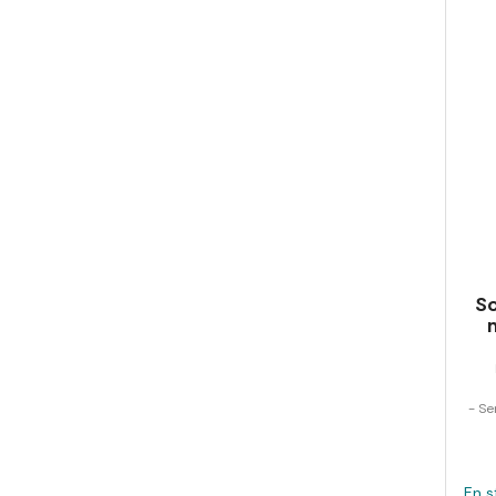
So
- Se
En s