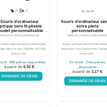
Souris d'ordinateur
Souris d'ordinateur sans
ptique sans fil pliable
extra plate
oudet personnalisable
personnalisable
Référence 00013LAB0032036
Référence 00041LAB014655
 souris ergonomique se laisse plier
Souris optique sans fil avec boîti
nger dans un sac. Dépliée, ARC fait
plastique. Fonctionne avec 2 piles
preuve d´un...
livrée sans...
tock : 856 pièces disponibles
En stock : 2444 pièces
à partir de
9,35 €
disponibles
à partir de
3,27 €
DEMANDE DE DEVIS
DEMANDE DE DEVIS