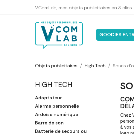
Panneau de gestion des cookies
VComLab, mes objets publicitaires en 3 clics
GOODIES ENTR
Objets publicitaires
High Tech
Souris d'
SO
HIGH TECH
Adaptateur
COM
DÉL
Alarme personnelle
Ardoise numérique
Chez V
person
Barre de son
à vos 
Batterie de secours ou
logo n