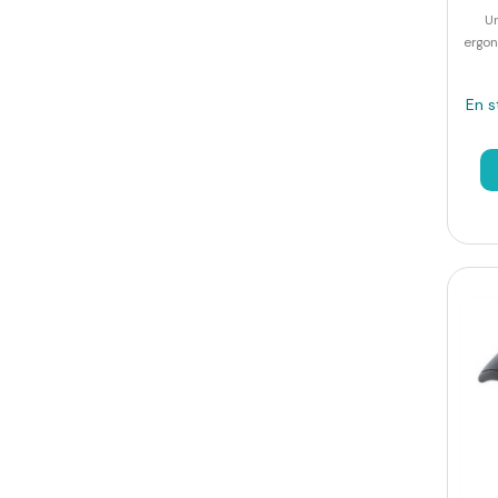
U
ergon
En s