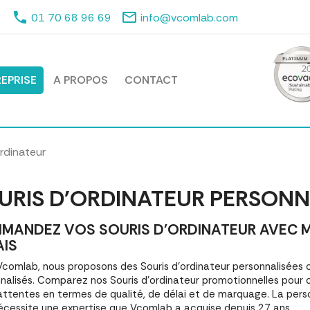
phone
mail_outline
01 70 68 96 69
info@vcomlab.com
EPRISE
A PROPOS
CONTACT
ordinateur
URIS D'ORDINATEUR PERSONN
MANDEZ VOS SOURIS D'ORDINATEUR AVEC MA
AIS
comlab, nous proposons des Souris d'ordinateur personnalisée
nalisés. Comparez nos Souris d'ordinateur promotionnelles pour 
attentes en termes de qualité, de délai et de marquage. La perso
écessite une expertise que Vcomlab a acquise depuis 27 ans.