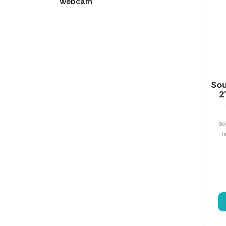
Webcam
Sou
2
So
f