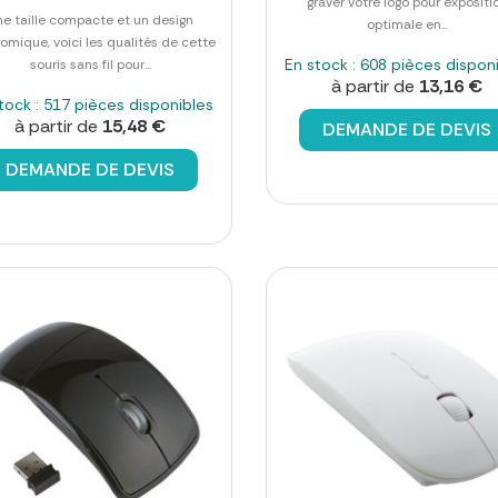
graver votre logo pour expositi
ne taille compacte et un design
optimale en...
omique, voici les qualités de cette
En stock : 608 pièces dispon
souris sans fil pour...
à partir de
13,16 €
tock : 517 pièces disponibles
à partir de
15,48 €
DEMANDE DE DEVIS
DEMANDE DE DEVIS