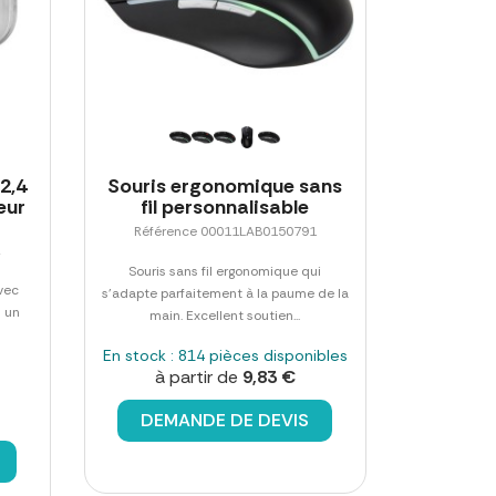
 2,4
Souris ergonomique sans
eur
fil personnalisable
Référence 00011LAB0150791
2
Souris sans fil ergonomique qui
avec
s'adapte parfaitement à la paume de la
s un
main. Excellent soutien...
En stock : 814 pièces disponibles
à partir de
9,83 €
DEMANDE DE DEVIS