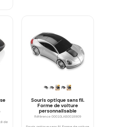
use
Souris optique sans fil.
Forme de voiture
personnalisable
9
Référence 00010LAB0018909
ité de
Souris optique sans fil. Forme de voiture,