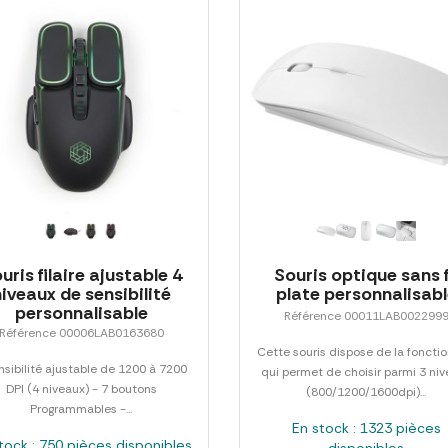
uris filaire ajustable 4
Souris optique sans f
niveaux de sensibilité
plate personnalisab
personnalisable
Référence 00011LAB002299
Référence 00006LAB0163680
Cette souris dispose de la fonctio
nsibilité ajustable de 1200 à 7200
qui permet de choisir parmi 3 ni
DPI (4 niveaux) - 7 boutons
(800/1200/1600dpi)...
Programmables -...
En stock : 1323 pièces
tock : 750 pièces disponibles