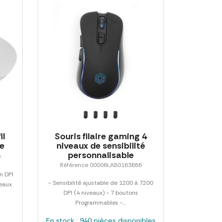
il
Souris filaire gaming 4
le
niveaux de sensibilité
personnalisable
9
Référence 00006LAB0163686
n DPI
- Sensibilité ajustable de 1200 à 7200
veaux
DPI (4 niveaux) - 7 boutons
Programmables -...
En stock : 940 pièces disponibles