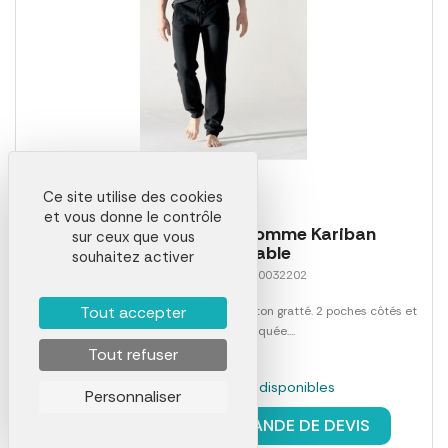
Ce site utilise des cookies
et vous donne le contrôle
Pantalon de jogging homme Kariban
sur ceux que vous
personnalisable
souhaitez activer
Référence 00015LAB0032202
Tout accepter
80% coton peigné / 20% polyester. Molleton gratté. 2 poches côtés et
1 poche arrière plaquée....
Tout refuser
En stock : 395 pièces disponibles
Personnaliser
à partir de
20,29 €
DEMANDE DE DEVIS