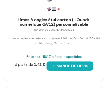
Limes à ongles étui carton (+Quadri
numérique QV12) personnalisable
Référence 00017LAB0099201
Limes à ongles avec étui carton, jusqu'à 6 limes. Dim:Fermé: 5,6 x 6,9
cmMatière(s):Carton Emeri...
En stock : 5617 pièces disponibles
à partir de
1,42 €
DEMANDE DE DEVIS