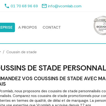
phone
mail_outline
01 70 68 96 69
info@vcomlab.com
EPRISE
A PROPOS
CONTACT
r
Coussin de stade
USSINS DE STADE PERSONNAL
MANDEZ VOS COUSSINS DE STADE AVEC MARQ
AIS
comlab, nous proposons des coussins de stade personnalisés 
nalisés. Comparez nos coussins de stade promotionnels pour co
tentes en termes de qualité, de délai et de marquage. La person
ite une expertise que Vcomlab a acquise depuis 27 ans.