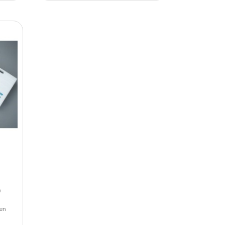
0
 en