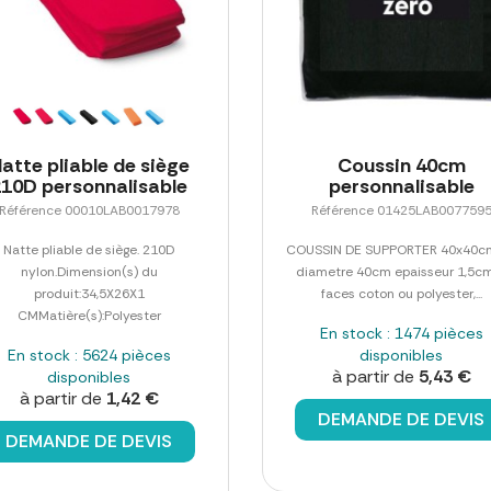
atte pliable de siège
Coussin 40cm
210D personnalisable
personnalisable
Référence 00010LAB0017978
Référence 01425LAB007759
Natte pliable de siège. 210D
COUSSIN DE SUPPORTER 40x40c
nylon.Dimension(s) du
diametre 40cm epaisseur 1,5cm
produit:34,5X26X1
faces coton ou polyester,...
CMMatière(s):Polyester
En stock : 1474 pièces
En stock : 5624 pièces
disponibles
à partir de
5,43 €
disponibles
à partir de
1,42 €
DEMANDE DE DEVIS
DEMANDE DE DEVIS