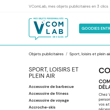
Panneau de gestion des cookies
VComLab, mes objets publicitaires en 3 clics
GOODIES ENTR
Objets publicitaires
Sport, loisirs et plein ai
CO
SPORT, LOISIRS ET
PLEIN AIR
COM
DÉL
Accessoire de barbecue
Accessoire de fitness
Chez V
person
Accessoire de voyage
vos at
Accroche-skis
nécess