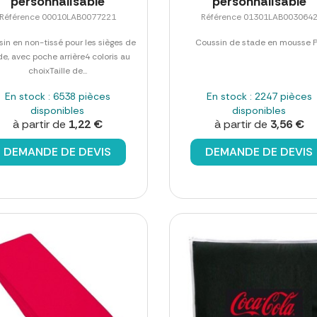
personnalisable
personnalisable
Référence 00010LAB0077221
Référence 01301LAB003064
in en non-tissé pour les sièges de
Coussin de stade en mousse 
de, avec poche arrière4 coloris au
choixTaille de...
En stock : 6538 pièces
En stock : 2247 pièces
disponibles
disponibles
à partir de
1,22 €
à partir de
3,56 €
DEMANDE DE DEVIS
DEMANDE DE DEVIS