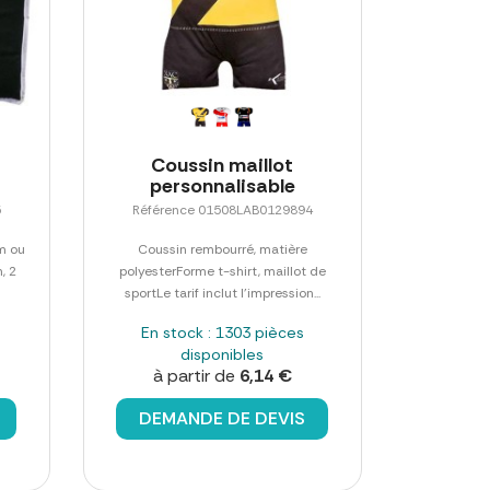
Coussin maillot
personnalisable
5
Référence 01508LAB0129894
m ou
Coussin rembourré, matière
, 2
polyesterForme t-shirt, maillot de
sportLe tarif inclut l'impression...
En stock : 1303 pièces
disponibles
à partir de
6,14 €
DEMANDE DE DEVIS