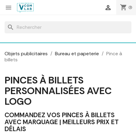
Panneau de gestion des cookies
shopping_cart


(0)
search
Objets publicitaires
Bureau et papeterie
Pince à
billets
PINCES À BILLETS
PERSONNALISÉES AVEC
LOGO
COMMANDEZ VOS PINCES À BILLETS
AVEC MARQUAGE | MEILLEURS PRIX ET
DÉLAIS