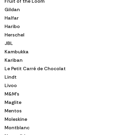
Fruit of the Loom
Gildan
Halfar
Haribo
Herschel
JBL
Kambukka
Kariban
Le Petit Carré de Chocolat
Lindt
Livoo
M&M's
Maglite
Mentos
Moleskine
Montblanc