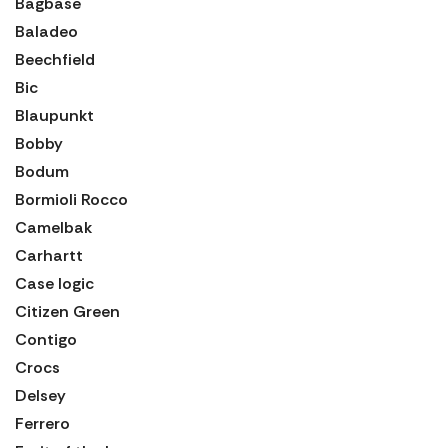
Bagbase
Baladeo
Beechfield
Bic
Blaupunkt
Bobby
Bodum
Bormioli Rocco
Camelbak
Carhartt
Case logic
Citizen Green
Contigo
Crocs
Delsey
Ferrero