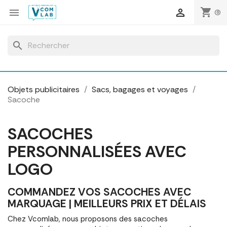
Panneau de gestion des cookies
shopping_cart


(0)
search
Objets publicitaires
Sacs, bagages et voyages
Sacoche
SACOCHES
PERSONNALISÉES AVEC
LOGO
COMMANDEZ VOS SACOCHES AVEC
MARQUAGE | MEILLEURS PRIX ET DÉLAIS
Chez Vcomlab, nous proposons des sacoches