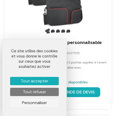
Sacoche multifonctions personnalisable
Ce site utilise des cookies
Référence 01408LAB0107535
et vous donne le contrôle
sur ceux que vous
Sacoche multifonction 600D. Comprend 2 poches zippées à l'avant
souhaitez activer
et une bandoulière réglable avec...
Tout accepter
En stock : 1377 pièces disponibles
à partir de
5,81 €
Tout refuser
DEMANDE DE DEVIS
Personnaliser