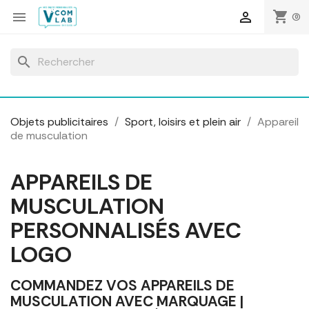
Panneau de gestion des cookies
shopping_cart


(0)
search
Objets publicitaires
Sport, loisirs et plein air
Appareil
de musculation
APPAREILS DE
MUSCULATION
PERSONNALISÉS AVEC
LOGO
COMMANDEZ VOS APPAREILS DE
MUSCULATION AVEC MARQUAGE |