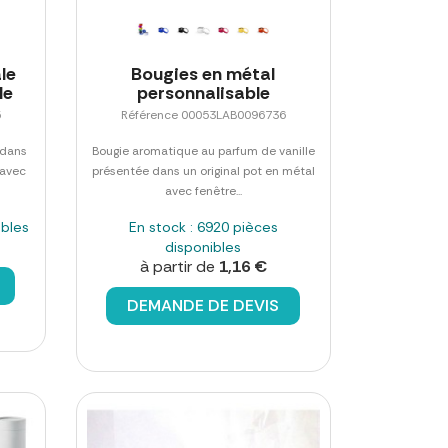
le
Bougies en métal
le
personnalisable
5
Référence 00053LAB0096736
 dans
Bougie aromatique au parfum de vanille
 avec
présentée dans un original pot en métal
avec fenêtre...
ibles
En stock : 6920 pièces
disponibles
à partir de
1,16 €
DEMANDE DE DEVIS