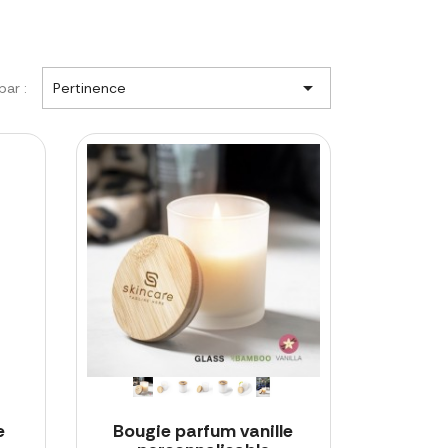

par :
Pertinence
e
Bougie parfum vanille