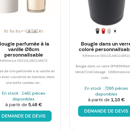
Bougie parfumée à la
Bougie dans un verr
vanille Ø8cm
coloré personnalisab
personnalisable
Référence 00013LAB014661
Référence 00010LAB0148672
Bougie dans un verre SPHEREMati
ie de cire parfumée à la vanille en
Verre/CireColisage : 100Dimensio
e avec couvercle en bambou dans
colis :...
une boîte cadeau en...
En stock : 7265 pièces
En stock : 1461 pièces
disponibles
disponibles
à partir de
1,10 €
à partir de
5,48 €
DEMANDE DE DEVIS
DEMANDE DE DEVIS