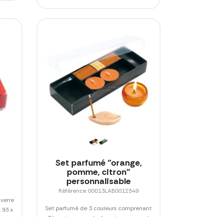
Set parfumé "orange,
pomme, citron"
personnalisable
2
Référence 00013LAB0012549
 verre
Set parfumé de 3 couleurs comprenant
 93 x