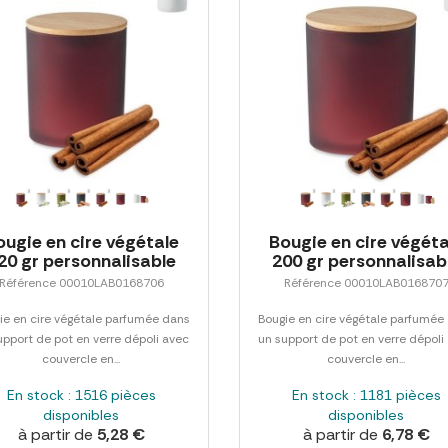
ougie en cire végétale
Bougie en cire végéta
20 gr personnalisable
200 gr personnalisab
Référence 00010LAB0168706
Référence 00010LAB016870
ie en cire végétale parfumée dans
Bougie en cire végétale parfumée
upport de pot en verre dépoli avec
un support de pot en verre dépoli
couvercle en...
couvercle en...
En stock : 1516 pièces
En stock : 1181 pièces
disponibles
disponibles
à partir de
5,28 €
à partir de
6,78 €