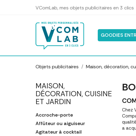
Panneau de gestion des cookies
VComLab, mes objets publicitaires en 3 clics
GOODIES ENTR
Objets publicitaires
Maison, décoration, cui
BO
MAISON,
DÉCORATION, CUISINE
COM
ET JARDIN
Chez V
Accroche-porte
Compar
qualit
Affûteur ou aiguiseur
a acqu
Agitateur à cocktail