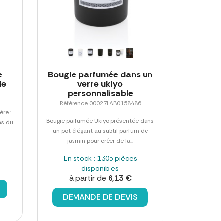
e
Bougie parfumée dans un
le
verre ukiyo
personnalisable
0
Référence 00027LAB0158486
ère :
Bougie parfumée Ukiyo présentée dans
ns du
un pot élégant au subtil parfum de
jasmin pour créer de la...
En stock : 1305 pièces
disponibles
à partir de
6,13 €
DEMANDE DE DEVIS