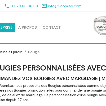
phone
mail_outline
01 70 68 96 69
info@vcomlab.com
EPRISE
A PROPOS
CONTACT
sine et jardin
Bougie
UGIES PERSONNALISÉES AVE
MANDEZ VOS BOUGIES AVEC MARQUAGE | MEI
comlab, nous proposons des Bougies personnalisées comme obje
ez nos Bougies promotionnelles pour commander une bougie qu
é, de délai et de marquage. La personnalisation d'une bougie av
ise depuis 27 ans.