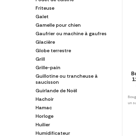
Friteuse
Galet
Gamelle pour chien
Gaufrier ou machine à gaufres
Glacière
Globe terrestre
Grill
Grille-pain
B
Guillotine ou trancheuse à
1
saucisson
Guirlande de Noël
Boug
Hachoir
un s
Hamac
Horloge
Huilier
Humidificateur