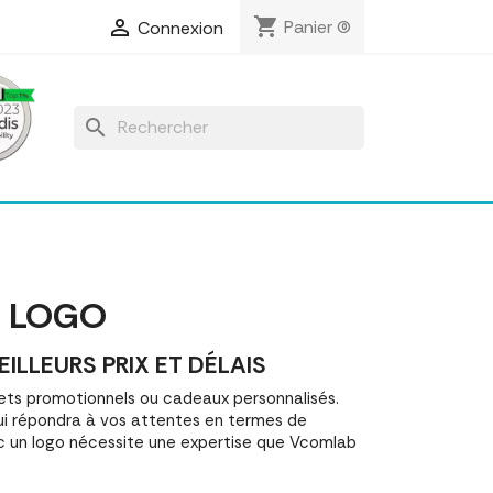
shopping_cart

Panier
(0)
Connexion
search
C LOGO
LLEURS PRIX ET DÉLAIS
ts promotionnels ou cadeaux personnalisés.
i répondra à vos attentes en termes de
ec un logo nécessite une expertise que Vcomlab