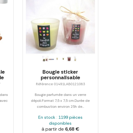
le
Bougie sticker
le
personnalisable
7
Référence 01491LAB0121083
 dans
Bougie parfumée dans un verre
 avec
dépoli.Format 7,5 x 7,5 cm.Durée de
combustion environ 25h de...
En stock : 1199 pièces
disponibles
à partir de
6,68 €