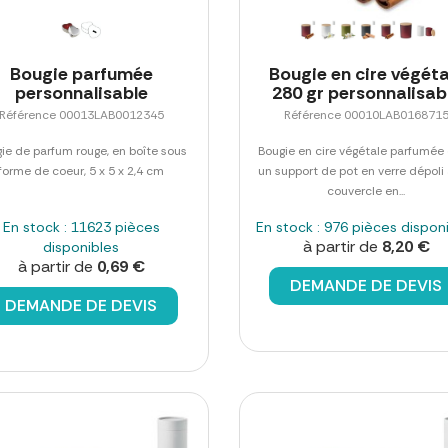
Bougie parfumée
Bougie en cire végéta
personnalisable
280 gr personnalisab
Référence 00013LAB0012345
Référence 00010LAB016871
ie de parfum rouge, en boîte sous
Bougie en cire végétale parfumée
forme de coeur, 5 x 5 x 2,4 cm
un support de pot en verre dépoli
couvercle en...
En stock : 11623 pièces
En stock : 976 pièces dispon
à partir de
8,20 €
disponibles
à partir de
0,69 €
DEMANDE DE DEVIS
DEMANDE DE DEVIS