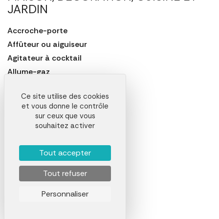
JARDIN
Accroche-porte
Affûteur ou aiguiseur
Agitateur à cocktail
Allume-gaz
Allumette
Ce site utilise des cookies
Appareil à raclette
et vous donne le contrôle
Arrosoir
sur ceux que vous
souhaitez activer
Aspirateur
Assiette
Tout accepter
Bac à glaçons
Baguette chinoise
Tout refuser
Balance de cuisine
Personnaliser
Balancelle
Balançoire