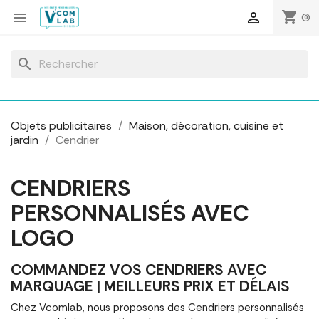
Panneau de gestion des cookies
shopping_cart


(0)
search
Objets publicitaires
Maison, décoration, cuisine et
jardin
Cendrier
CENDRIERS
PERSONNALISÉS AVEC
LOGO
COMMANDEZ VOS CENDRIERS AVEC
MARQUAGE | MEILLEURS PRIX ET DÉLAIS
Chez Vcomlab, nous proposons des Cendriers personnalisés