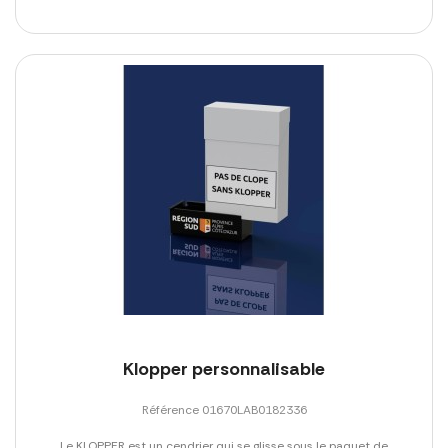
Klopper personnalisable
Référence 01670LAB0182336
Le KLOPPER est un cendrier qui se glisse sous le paquet de