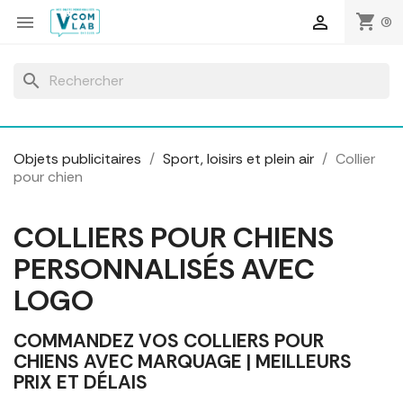
Panneau de gestion des cookies
shopping_cart


(0)
search
Objets publicitaires
Sport, loisirs et plein air
Collier
pour chien
COLLIERS POUR CHIENS
PERSONNALISÉS AVEC
LOGO
COMMANDEZ VOS COLLIERS POUR
CHIENS AVEC MARQUAGE | MEILLEURS
PRIX ET DÉLAIS