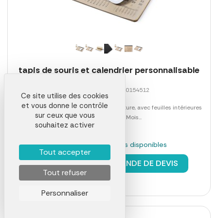
tapis de souris et calendrier personnalisable
Référence 00053LAB0154512
Ce site utilise des cookies
et vous donne le contrôle
Tapis de souris calendrier de la ligne nature, avec feuilles intérieures
sur ceux que vous
en papier recyclé. Mois...
souhaitez activer
En stock : 13321 pièces disponibles
Tout accepter
à partir de
0,60 €
DEMANDE DE DEVIS
Tout refuser
Personnaliser