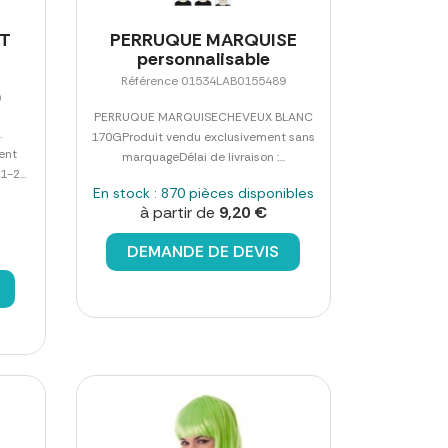
HT
PERRUQUE MARQUISE
personnalisable
Référence 01534LAB0155489
0
PERRUQUE MARQUISECHEVEUX BLANC
.
170GProduit vendu exclusivement sans
ent
marquageDélai de livraison :...
-2...
En stock : 870 pièces disponibles
à partir de
9,20 €
DEMANDE DE DEVIS