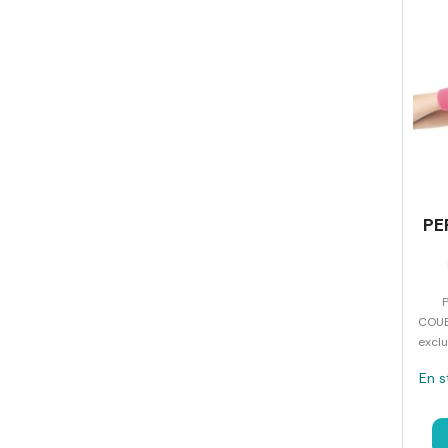
PE
COUE
exclu
En s