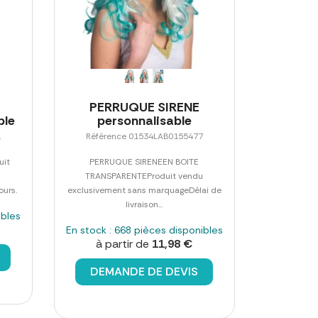
PERRUQUE SIRENE
ble
personnalisable
1
Référence 01534LAB0155477
uit
PERRUQUE SIRENEEN BOITE
TRANSPARENTEProduit vendu
ours.
exclusivement sans marquageDélai de
livraison...
ibles
En stock : 668 pièces disponibles
à partir de
11,98 €
DEMANDE DE DEVIS