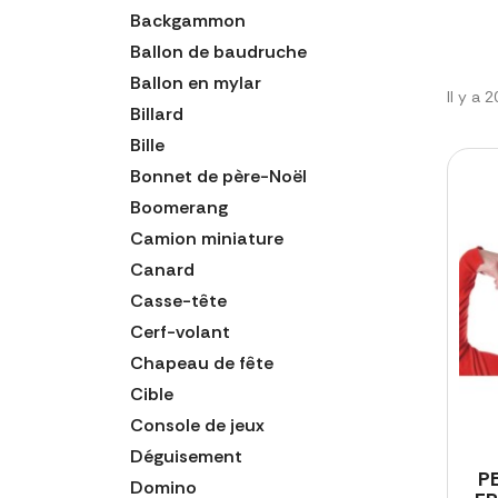
Backgammon
Ballon de baudruche
Ballon en mylar
Il y a 
Billard
Bille
Bonnet de père-Noël
Boomerang
Camion miniature
Canard
Casse-tête
Cerf-volant
Chapeau de fête
Cible
Console de jeux
Déguisement
P
Domino