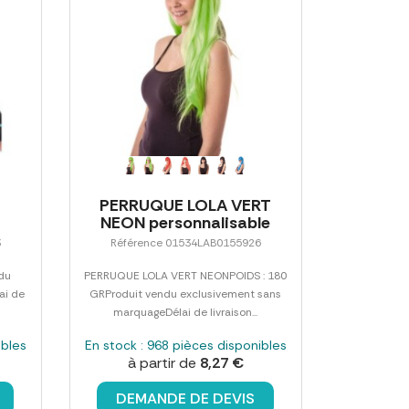
PERRUQUE LOLA VERT
NEON personnalisable
3
Référence 01534LAB0155926
du
PERRUQUE LOLA VERT NEONPOIDS : 180
ai de
GRProduit vendu exclusivement sans
marquageDélai de livraison...
ibles
En stock : 968 pièces disponibles
à partir de
8,27 €
DEMANDE DE DEVIS