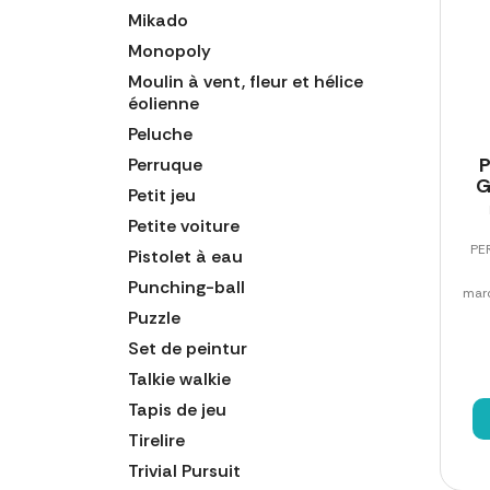
Mikado
Monopoly
Moulin à vent, fleur et hélice
éolienne
Peluche
Perruque
G
Petit jeu
Petite voiture
PE
Pistolet à eau
Punching-ball
marq
Puzzle
Set de peintur
Talkie walkie
Tapis de jeu
Tirelire
Trivial Pursuit