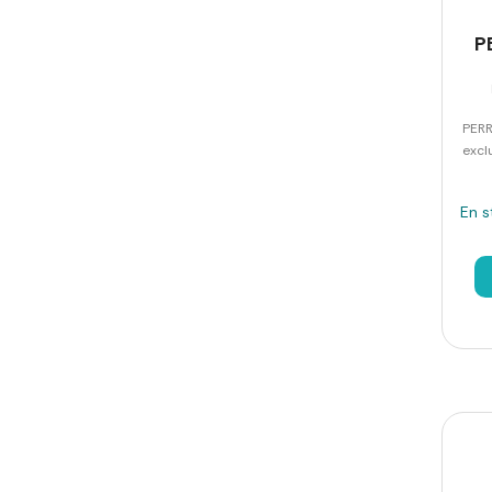
P
PERR
excl
En s