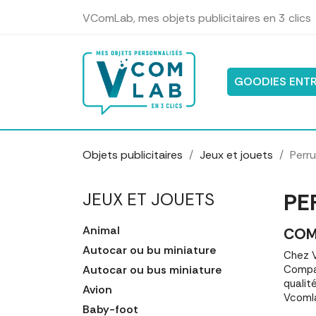
Panneau de gestion des cookies
VComLab, mes objets publicitaires en 3 clics
GOODIES ENTR
Objets publicitaires
Jeux et jouets
Perr
PE
JEUX ET JOUETS
Animal
COM
Autocar ou bu miniature
Chez V
Autocar ou bus miniature
Compar
qualit
Avion
Vcomla
Baby-foot