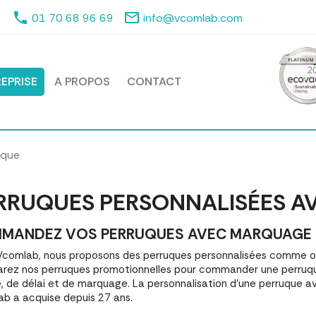
phone
mail_outline
01 70 68 96 69
info@vcomlab.com
EPRISE
A PROPOS
CONTACT
uque
RRUQUES PERSONNALISÉES A
MANDEZ VOS PERRUQUES AVEC MARQUAGE | M
comlab, nous proposons des perruques personnalisées comme ob
ez nos perruques promotionnelles pour commander une perruqu
é, de délai et de marquage. La personnalisation d'une perruque a
b a acquise depuis 27 ans.