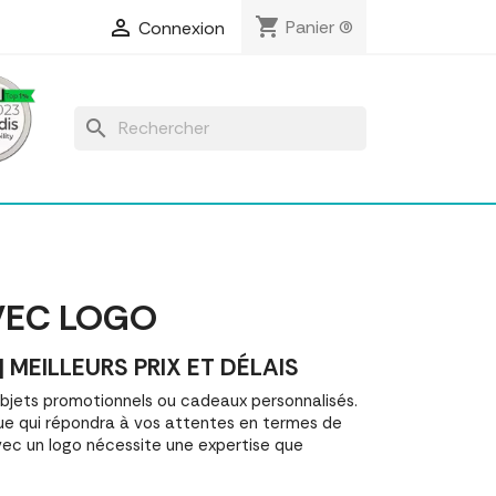
shopping_cart

Panier
(0)
Connexion
search
VEC LOGO
EILLEURS PRIX ET DÉLAIS
jets promotionnels ou cadeaux personnalisés.
e qui répondra à vos attentes en termes de
vec un logo nécessite une expertise que