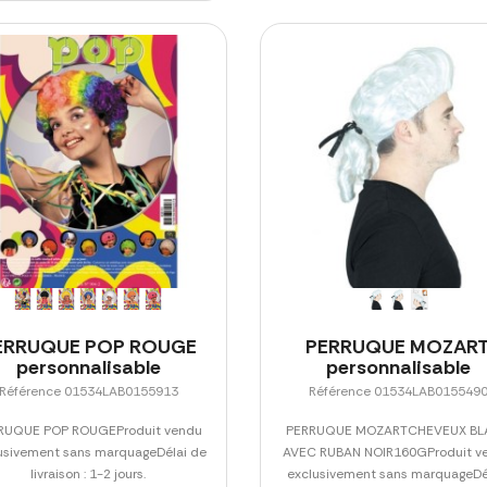
ERRUQUE POP ROUGE
PERRUQUE MOZAR
personnalisable
personnalisable
Référence 01534LAB0155913
Référence 01534LAB015549
RUQUE POP ROUGEProduit vendu
PERRUQUE MOZARTCHEVEUX BL
usivement sans marquageDélai de
AVEC RUBAN NOIR160GProduit v
livraison : 1-2 jours.
exclusivement sans marquageDéla