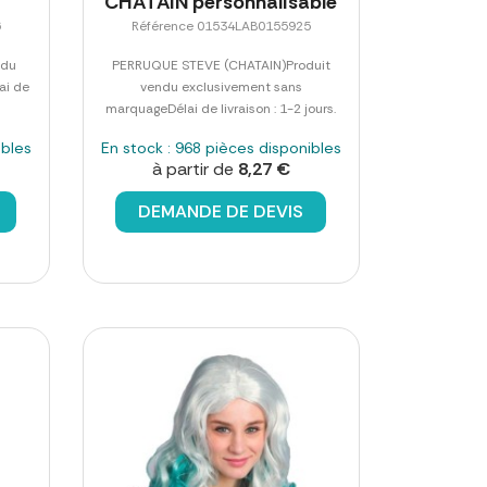
CHATAIN personnalisable
6
Référence 01534LAB0155925
ndu
PERRUQUE STEVE (CHATAIN)Produit
ai de
vendu exclusivement sans
marquageDélai de livraison : 1-2 jours.
ibles
En stock : 968 pièces disponibles
à partir de
8,27 €
DEMANDE DE DEVIS