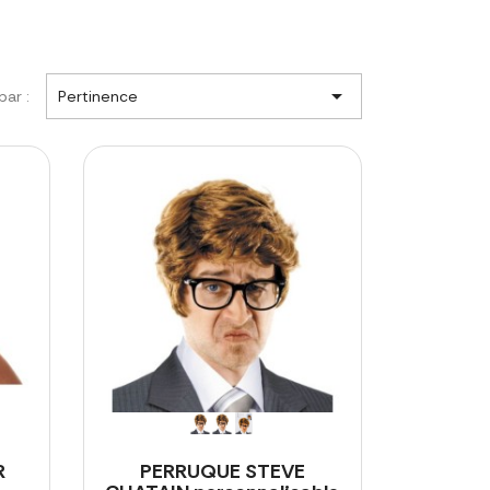

par :
Pertinence
R
PERRUQUE STEVE