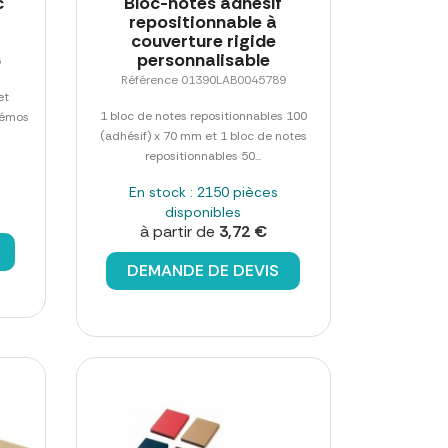
c
Bloc-notes adhésif
repositionnable à
couverture rigide
personnalisable
6
Référence 01390LAB0045789
et
1 bloc de notes repositionnables 100
mémos
(adhésif) x 70 mm et 1 bloc de notes
repositionnables 50...
En stock : 2150 pièces
disponibles
à partir de
3,72 €
DEMANDE DE DEVIS