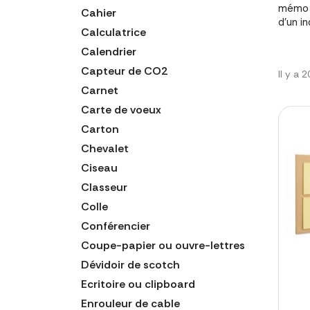
mémo r
Cahier
d'un i
Calculatrice
Calendrier
Capteur de CO2
Il y a 
Carnet
Carte de voeux
Carton
Chevalet
Ciseau
Classeur
Colle
Conférencier
Coupe-papier ou ouvre-lettres
Dévidoir de scotch
Ecritoire ou clipboard
Enrouleur de cable