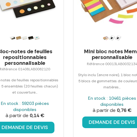
Bloc-notes de feuilles
Mini bloc notes Me
repositionnables
personnalisable
personnalisable
Référence 00013LAB003213
Référence 01408LAB0062120
Stylo inclu (encre noire), 1 bloc no
-notes de feuilles repositionnables
5 blocs de gommettes de couleurs
 5 ensembles (20 feuilles chacun)
matières...
et couverture...
En stock : 10461 pièces
En stock : 59203 pièces
disponibles
disponibles
à partir de
0,76 €
à partir de
0,14 €
DEMANDE DE DEVIS
DEMANDE DE DEVIS