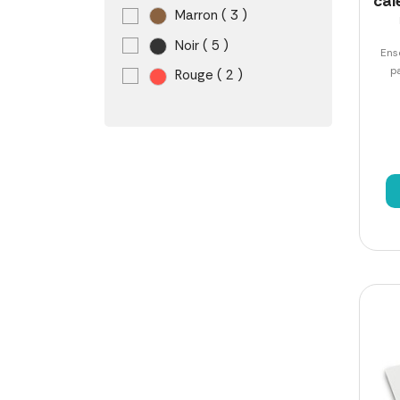
cal
Marron
( 3 )
Noir
( 5 )
Ens
p
Rouge
( 2 )