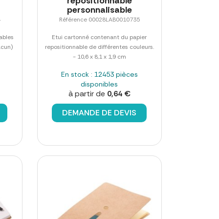
repositionnable
personnalisable
4
Référence 00028LAB0010735
ables
Etui cartonné contenant du papier
acun)
repositionnable de différentes couleurs.
- 10,6 x 8,1 x 1,9 cm
En stock : 12453 pièces
disponibles
à partir de
0,64 €
DEMANDE DE DEVIS