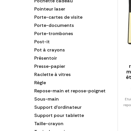
Pochette cadeau
Pointeur laser
Porte-cartes de visite
Porte-documents
Porte-trombones
Post-it
Pot à crayons
Présentoir
Presse-papier
m
Raclette à vitres
ét
Règle
Repose-main et repose-poignet
Sous-main
Etu
repo
Support d'ordinateur
Support pour tablette
Taille-crayon