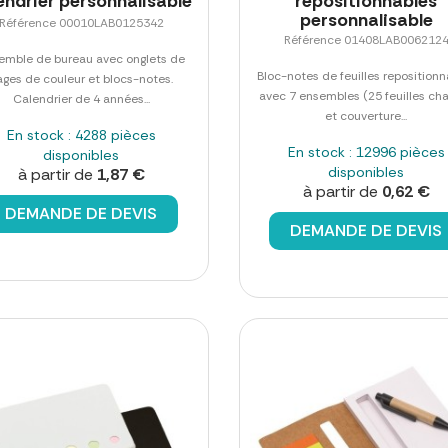
endrier personnalisable
repositionnables
personnalisable
Référence 00010LAB0125342
Référence 01408LAB006212
emble de bureau avec onglets de
Bloc-notes de feuilles repositionn
ages de couleur et blocs-notes.
avec 7 ensembles (25 feuilles ch
Calendrier de 4 années...
et couverture...
En stock : 4288 pièces
En stock : 12996 pièces
disponibles
disponibles
à partir de
1,87 €
à partir de
0,62 €
DEMANDE DE DEVIS
DEMANDE DE DEVIS