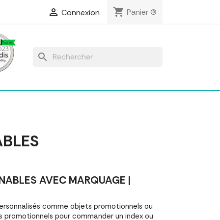
shopping_cart

Panier
(0)
Connexion
search
ABLES
NABLES AVEC MARQUAGE |
ersonnalisés comme objets promotionnels ou
s promotionnels pour commander un index ou