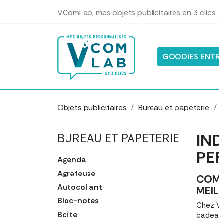
Panneau de gestion des cookies
VComLab, mes objets publicitaires en 3 clics
GOODIES ENTR
Objets publicitaires
Bureau et papeterie
IN
BUREAU ET PAPETERIE
PE
Agenda
Agrafeuse
COM
Autocollant
MEIL
Bloc-notes
Chez V
Boîte
cadeau