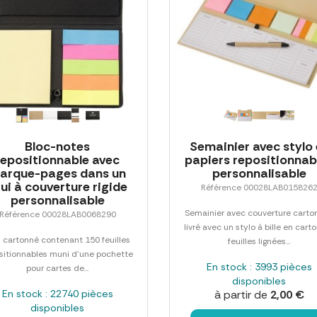
Bloc-notes
Semainier avec stylo 
repositionnable avec
papiers repositionnab
arque-pages dans un
personnalisable
ui à couverture rigide
Référence 00028LAB015826
personnalisable
Semainier avec couverture carto
Référence 00028LAB0068290
livré avec un stylo à bille en carto
i cartonné contenant 150 feuilles
feuilles lignées...
sitionnables muni d'une pochette
En stock : 3993 pièces
pour cartes de...
disponibles
En stock : 22740 pièces
à partir de
2,00 €
disponibles