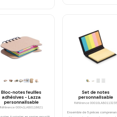
Bloc-notes feuilles
Set de notes
adhésives - Lazza
personnalisable
personnalisable
Référence 00010LAB011323
Référence 00041LAB0118821
Ensemble de 5 pièces comprenan
-notes à spirales en papier recyclé