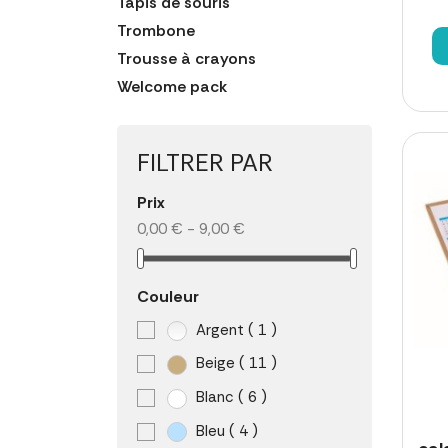
Tapis de souris
Trombone
Trousse à crayons
Welcome pack
FILTRER PAR
Prix
0,00 € - 9,00 €
Couleur
Argent
( 1 )
Beige
( 11 )
Blanc
( 6 )
Bleu
( 4 )