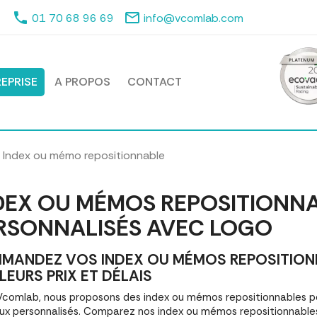
phone
mail_outline
01 70 68 96 69
info@vcomlab.com
EPRISE
A PROPOS
CONTACT
Index ou mémo repositionnable
DEX OU MÉMOS REPOSITIONN
RSONNALISÉS AVEC LOGO
MANDEZ VOS INDEX OU MÉMOS REPOSITION
LEURS PRIX ET DÉLAIS
comlab, nous proposons des index ou mémos repositionnables p
x personnalisés. Comparez nos index ou mémos repositionnable