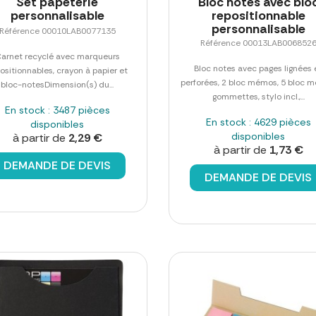
Set papeterie
Bloc notes avec blo
personnalisable
repositionnable
personnalisable
Référence 00010LAB0077135
Référence 00013LAB006852
arnet recyclé avec marqueurs
Bloc notes avec pages lignées 
ositionnables, crayon à papier et
perforées, 2 bloc mémos, 5 bloc 
bloc-notesDimension(s) du...
gommettes, stylo incl.,...
En stock : 3487 pièces
En stock : 4629 pièces
disponibles
disponibles
à partir de
2,29 €
à partir de
1,73 €
DEMANDE DE DEVIS
DEMANDE DE DEVIS