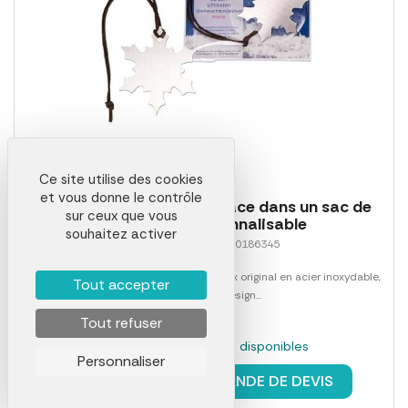
Ce site utilise des cookies
et vous donne le contrôle
Casse-noix - cristal de glace dans un sac de
sur ceux que vous
violoncelle personnalisable
souhaitez activer
Référence 01696LAB0186345
Joignez l'utile à l'agréable! Ce casse-noix original en acier inoxydable,
Tout accepter
séduit par son design...
Tout refuser
En stock : 2313 pièces disponibles
Personnaliser
à partir de
3,46 €
DEMANDE DE DEVIS