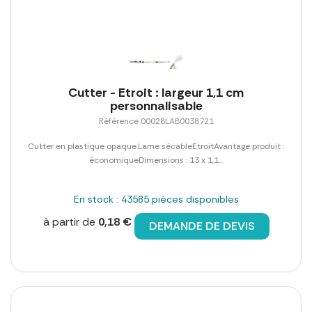
Cutter - Etroit : largeur 1,1 cm
personnalisable
Référence 00028LAB0038721
Cutter en plastique opaque.Lame sécableEtroitAvantage produit :
économiqueDimensions : 13 x 1,1...
En stock : 43585 pièces disponibles
à partir de
0,18 €
DEMANDE DE DEVIS