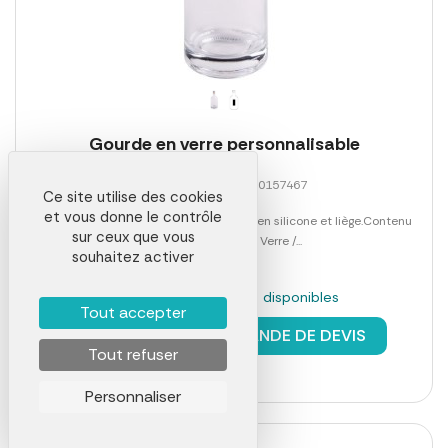
Gourde en verre personnalisable
Référence 00013LAB0157467
Ce site utilise des cookies
et vous donne le contrôle
Gourde en verre PEARLY avec bouchon en silicone et liège.Contenu
sur ceux que vous
env. 750 mlMatière : Verre /...
souhaitez activer
En stock : 2367 pièces disponibles
Tout accepter
à partir de
3,38 €
DEMANDE DE DEVIS
Tout refuser
Personnaliser