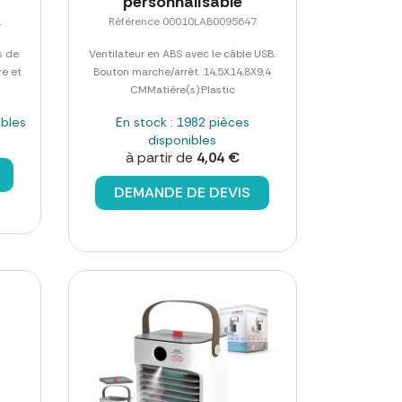
personnalisable
1
Référence 00010LAB0095647
s de
Ventilateur en ABS avec le câble USB.
re et
Bouton marche/arrêt. 14,5X14,8X9,4
CMMatière(s):Plastic
ibles
En stock : 1982 pièces
disponibles
à partir de
4,04 €
DEMANDE DE DEVIS