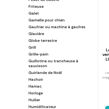
Friteuse
Galet
Gamelle pour chien
Gaufrier ou machine à gaufres
Glacière
Globe terrestre
Grill
L
Grille-pain
ven
L
Guillotine ou trancheuse à
saucisson
Guirlande de Noël
La
intég
Hachoir
Hamac
Horloge
Huilier
Humidificateur