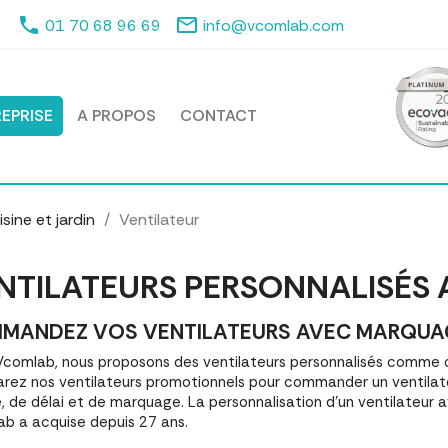
phone
mail_outline
01 70 68 96 69
info@vcomlab.com
EPRISE
A PROPOS
CONTACT
sine et jardin
Ventilateur
NTILATEURS PERSONNALISÉS
MANDEZ VOS VENTILATEURS AVEC MARQUAGE 
comlab, nous proposons des ventilateurs personnalisés comme o
ez nos ventilateurs promotionnels pour commander un ventilate
é, de délai et de marquage. La personnalisation d'un ventilateur
b a acquise depuis 27 ans.