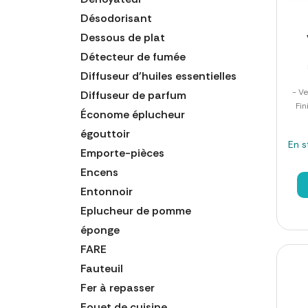
Désodorisant
Dessous de plat
Détecteur de fumée
Diffuseur d'huiles essentielles
- Ve
Diffuseur de parfum
Fin
Économe éplucheur
égouttoir
En s
Emporte-pièces
Encens
Entonnoir
Eplucheur de pomme
éponge
FARE
Fauteuil
Fer à repasser
Fouet de cuisine