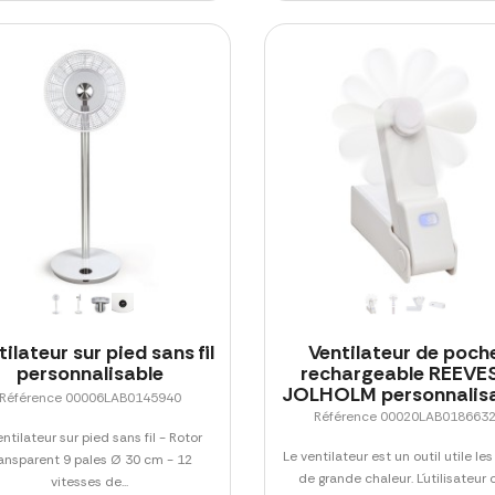
tilateur sur pied sans fil
Ventilateur de poch
personnalisable
rechargeable REEVE
JOLHOLM personnalis
Référence 00006LAB0145940
Référence 00020LAB018663
entilateur sur pied sans fil - Rotor
Le ventilateur est un outil utile les
ransparent 9 pales Ø 30 cm - 12
de grande chaleur. L´utilisateur o
vitesses de...