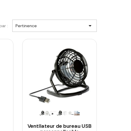

par :
Pertinence
Ventilateur de bureau USB