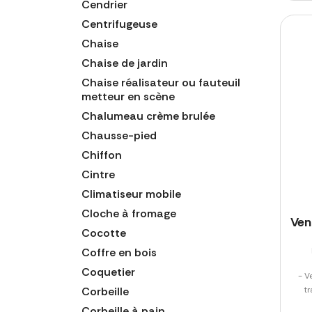
Cendrier
Centrifugeuse
Chaise
Chaise de jardin
Chaise réalisateur ou fauteuil
metteur en scène
Chalumeau crème brulée
Chausse-pied
Chiffon
Cintre
Climatiseur mobile
Cloche à fromage
Ven
Cocotte
Coffre en bois
Coquetier
- V
Corbeille
t
Corbeille à pain