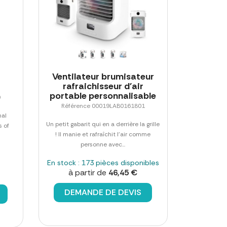
Ventilateur brumisateur
rafraichisseur d'air
portable personnalisable
0
Référence 00019LAB0161801
nal
Un petit gabarit qui en a derrière la grille
s of
! Il manie et rafraîchit l'air comme
personne avec...
En stock : 173 pièces disponibles
à partir de
46,45 €
DEMANDE DE DEVIS