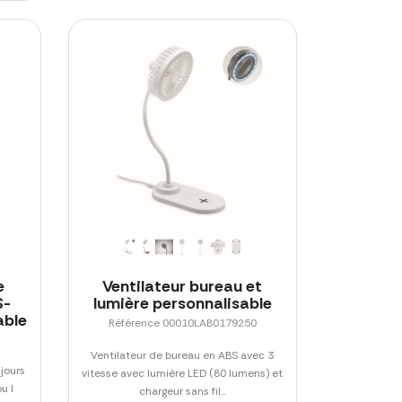
e
Ventilateur bureau et
S-
lumière personnalisable
able
Référence 00010LAB0179250
2
Ventilateur de bureau en ABS avec 3
 jours
vitesse avec lumière LED (80 lumens) et
u l
chargeur sans fil...