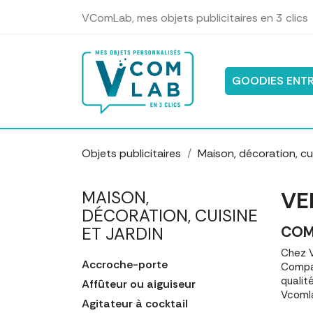
Panneau de gestion des cookies
VComLab, mes objets publicitaires en 3 clics
GOODIES ENTR
Objets publicitaires
Maison, décoration, cui
VE
MAISON,
DÉCORATION, CUISINE
COM
ET JARDIN
Chez V
Accroche-porte
Compar
qualit
Affûteur ou aiguiseur
Vcomla
Agitateur à cocktail