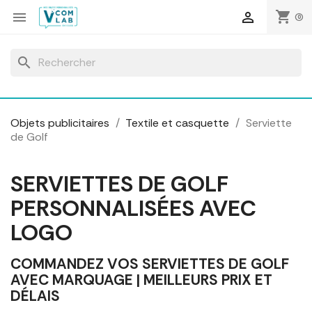
Panneau de gestion des cookies
shopping_cart


(0)
search
Objets publicitaires
Textile et casquette
Serviette
de Golf
SERVIETTES DE GOLF
PERSONNALISÉES AVEC
LOGO
COMMANDEZ VOS SERVIETTES DE GOLF
AVEC MARQUAGE | MEILLEURS PRIX ET
DÉLAIS