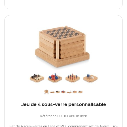
Jeu de 4 sous-verre personnalisable
Référence 00010LAB0161628
Set de 4 sous-verres en liège et MDF comprenant set de 4 jeux : Tic-