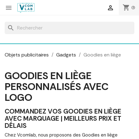
Panneau de gestion des cookies
shopping_cart


(0)
search
Objets publicitaires
Gadgets
Goodies en liège
GOODIES EN LIÈGE
PERSONNALISÉS AVEC
LOGO
COMMANDEZ VOS GOODIES EN LIÈGE
AVEC MARQUAGE | MEILLEURS PRIX ET
DÉLAIS
Chez Vcomlab, nous proposons des Goodies en liège