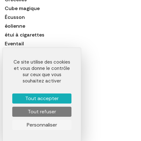
Cube magique
Écusson
éolienne
étui à cigarettes
Eventail
Figurine
Goodies en bois
Ce site utilise des cookies
et vous donne le contrôle
Goodies en liège
sur ceux que vous
Jeton
souhaitez activer
Kit de nettoyage de lunettes
Lampion
Tout accepter
Lanyard
Tout refuser
Lunette
Magnet ou aimant
Personnaliser
Médaille
Mousqueton