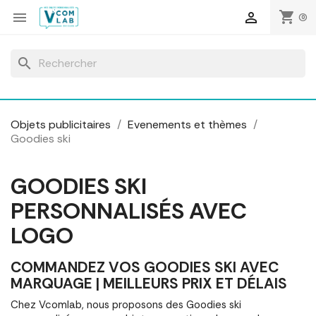
Panneau de gestion des cookies
shopping_cart


(0)
search
Objets publicitaires
Evenements et thèmes
Goodies ski
GOODIES SKI
PERSONNALISÉS AVEC
LOGO
COMMANDEZ VOS GOODIES SKI AVEC
MARQUAGE | MEILLEURS PRIX ET DÉLAIS
Chez Vcomlab, nous proposons des Goodies ski