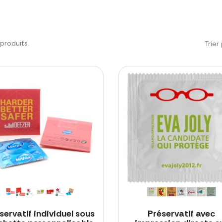
6 produits.
Trier 
servatif individuel sous
Préservatif avec