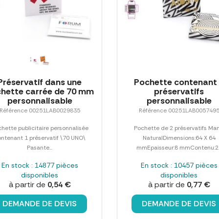
Préservatif dans une
Pochette contenant
hette carrée de 70 mm
préservatifs
personnalisable
personnalisable
Référence 00251LAB0029835
Référence 00251LAB005749
hette publicitaire personnalisée
Pochette de 2 préservatifs Man
ntenant 1 préservatif \70 UNO\
NaturalDimensions:64 X 64
Pasante...
mmEpaisseur:8 mmContenu:2..
En stock : 14877 pièces
En stock : 10457 pièces
disponibles
disponibles
à partir de
0,54 €
à partir de
0,77 €
DEMANDE DE DEVIS
DEMANDE DE DEVIS