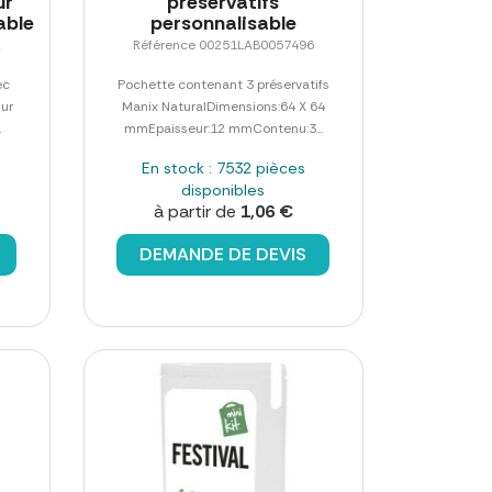
ur
préservatifs
able
personnalisable
2
Référence 00251LAB0057496
ec
Pochette contenant 3 préservatifs
sur
Manix NaturalDimensions:64 X 64
.
mmEpaisseur:12 mmContenu:3...
En stock : 7532 pièces
disponibles
à partir de
1,06 €
DEMANDE DE DEVIS