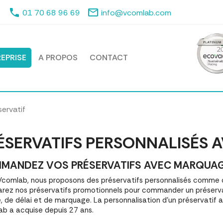
phone
mail_outline
01 70 68 96 69
info@vcomlab.com
EPRISE
A PROPOS
CONTACT
servatif
ÉSERVATIFS PERSONNALISÉS 
MANDEZ VOS PRÉSERVATIFS AVEC MARQUAGE |
comlab, nous proposons des préservatifs personnalisés comme o
ez nos préservatifs promotionnels pour commander un préserva
é, de délai et de marquage. La personnalisation d'un préservatif
b a acquise depuis 27 ans.