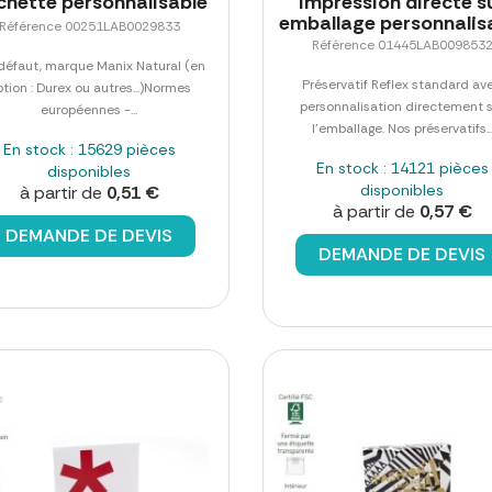
chette personnalisable
impression directe s
emballage personnalis
Référence 00251LAB0029833
Référence 01445LAB009853
défaut, marque Manix Natural (en
Préservatif Reflex standard av
tion : Durex ou autres...)Normes
personnalisation directement 
européennes -...
l'emballage. Nos préservatifs..
En stock : 15629 pièces
En stock : 14121 pièces
disponibles
disponibles
à partir de
0,51 €
à partir de
0,57 €
DEMANDE DE DEVIS
DEMANDE DE DEVIS