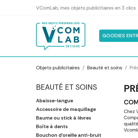
Panneau de gestion des cookies
VComLab, mes objets publicitaires en 3 clics
GOODIES ENTR
Objets publicitaires
Beauté et soins
Pré
PR
BEAUTÉ ET SOINS
Abaisse-langue
COM
Accessoire de maquillage
Chez V
Baume ou stick à lèvres
Compar
qualit
Boîte à dents
Vcomla
Bouchon d'oreille anti-bruit