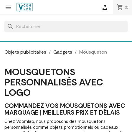
Panneau de gestion des cookies
shopping_cart


(0)
search
Objets publicitaires
Gadgets
Mousqueton
MOUSQUETONS
PERSONNALISÉS AVEC
LOGO
COMMANDEZ VOS MOUSQUETONS AVEC
MARQUAGE | MEILLEURS PRIX ET DÉLAIS
Chez Vcomlab, nous proposons des mousquetons
personnalisés comme objets promotionnels ou cadeaux