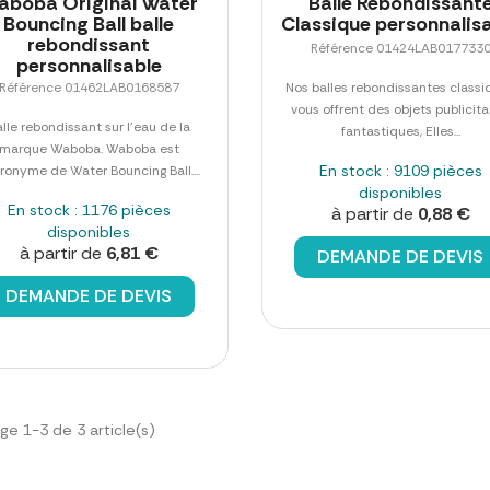
aboba Original Water
Balle Rebondissant
Bouncing Ball balle
Classique personnalis
rebondissant
Référence 01424LAB017733
personnalisable
Référence 01462LAB0168587
Nos balles rebondissantes class
vous offrent des objets publicita
lle rebondissant sur l'eau de la
fantastiques, Elles...
marque Waboba. Waboba est
En stock : 9109 pièces
cronyme de Water Bouncing Ball....
disponibles
En stock : 1176 pièces
à partir de
0,88 €
disponibles
à partir de
6,81 €
DEMANDE DE DEVIS
DEMANDE DE DEVIS
ge 1-3 de 3 article(s)