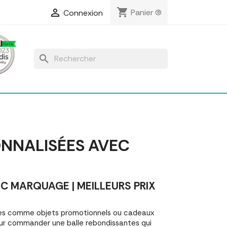
shopping_cart

Panier
(0)
Connexion
search
NNALISÉES AVEC
 MARQUAGE | MEILLEURS PRIX
ées comme objets promotionnels ou cadeaux
our commander une balle rebondissantes qui