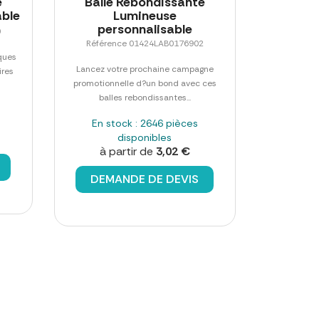
e
Balle Rebondissante
able
Lumineuse
personnalisable
0
Référence 01424LAB0176902
iques
Lancez votre prochaine campagne
ires
promotionnelle d?un bond avec ces
balles rebondissantes...
En stock : 2646 pièces
disponibles
à partir de
3,02 €
DEMANDE DE DEVIS