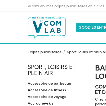
Panneau de gestion des cookies
VComLab, mes objets publicitaires en 3 clics
GOODIES ENTR
Objets publicitaires
Sport, loisirs et plein ai
BA
SPORT, LOISIRS ET
PLEIN AIR
LO
Accessoire de barbecue
COM
Accessoire de fitness
ET D
Accessoire de voyage
Chez V
Accroche-skis
person