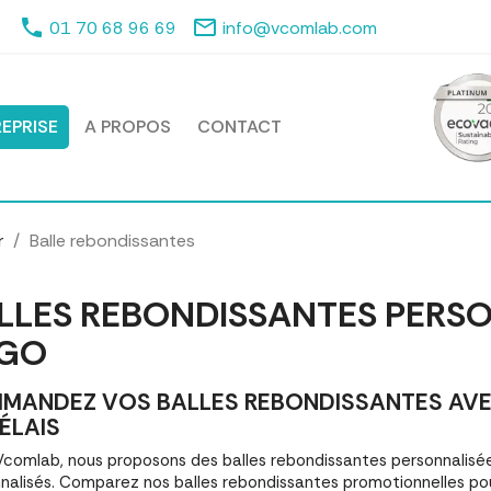
phone
mail_outline
01 70 68 96 69
info@vcomlab.com
EPRISE
A PROPOS
CONTACT
r
Balle rebondissantes
LLES REBONDISSANTES PERSO
GO
MANDEZ VOS BALLES REBONDISSANTES AVEC
ÉLAIS
comlab, nous proposons des balles rebondissantes personnalis
nalisés. Comparez nos balles rebondissantes promotionnelles p