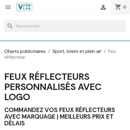
Panneau de gestion des cookies
shopping_cart


(0)
search
Objets publicitaires
Sport, loisirs et plein air
Feu
réflecteur
FEUX RÉFLECTEURS
PERSONNALISÉS AVEC
LOGO
COMMANDEZ VOS FEUX RÉFLECTEURS
AVEC MARQUAGE | MEILLEURS PRIX ET
DÉLAIS