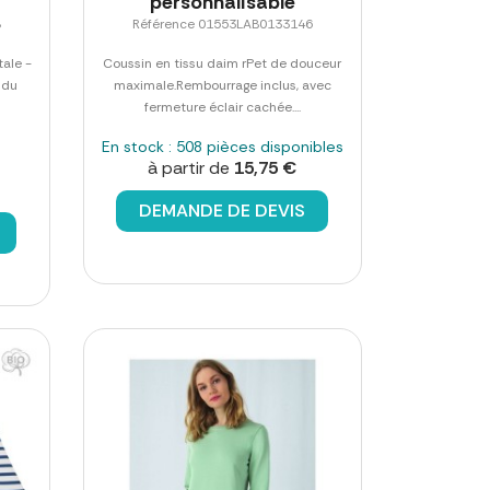
personnalisable
8
Référence 01553LAB0133146
ale -
Coussin en tissu daim rPet de douceur
 du
maximale.Rembourrage inclus, avec
fermeture éclair cachée....
En stock : 508 pièces disponibles
à partir de
15,75 €
DEMANDE DE DEVIS