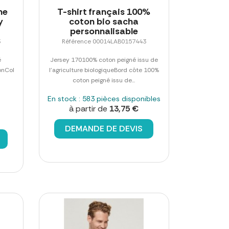
me
T-shirt français 100%
y
coton bio sacha
personnalisable
3
Référence 00014LAB0157443
é
Jersey 170100% coton peigné issu de
onCol
l'agriculture biologiqueBord côte 100%
coton peigné issu de...
En stock : 583 pièces disponibles
à partir de
13,75 €
DEMANDE DE DEVIS