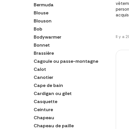
vêteme
Bermuda
person
Blouse
acquis
Blouson
Bob
Bodywarmer
Il y a 
Bonnet
Brassière
Cagoule ou passe-montagne
Calot
Canotier
Cape de bain
Cardigan ou gilet
Casquette
Ceinture
Chapeau
Chapeau de paille