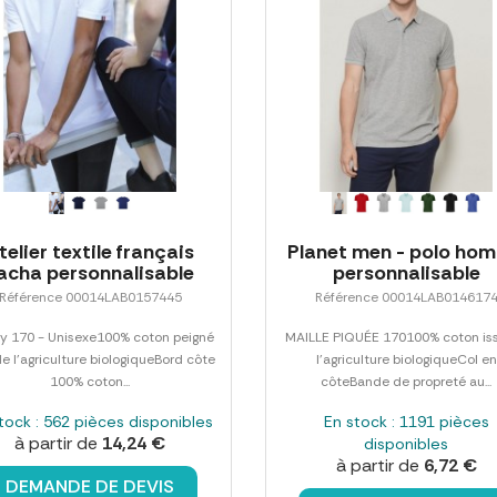
telier textile français
Planet men - polo ho
acha personnalisable
personnalisable
Référence 00014LAB0157445
Référence 00014LAB014617
y 170 - Unisexe100% coton peigné
MAILLE PIQUÉE 170100% coton is
de l'agriculture biologiqueBord côte
l'agriculture biologiqueCol en
100% coton...
côteBande de propreté au...
tock : 562 pièces disponibles
En stock : 1191 pièces
à partir de
14,24 €
disponibles
à partir de
6,72 €
DEMANDE DE DEVIS