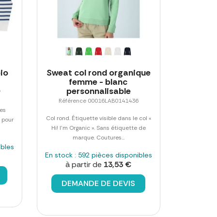
bio
Sweat col rond organique
femme - blanc
personnalisable
7
Référence 00016LAB0141436
es
Col rond. Étiquette visible dans le col «
 pour
Hi! I'm Organic ». Sans étiquette de
marque. Coutures...
ibles
En stock : 592 pièces disponibles
à partir de
13,53 €
DEMANDE DE DEVIS