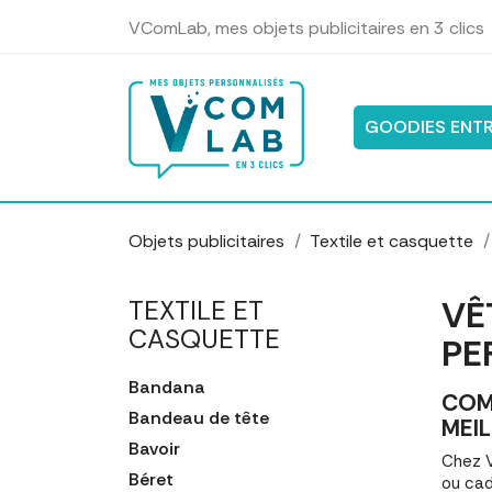
Panneau de gestion des cookies
VComLab, mes objets publicitaires en 3 clics
GOODIES ENTR
Objets publicitaires
Textile et casquette
VÊ
TEXTILE ET
CASQUETTE
PE
Bandana
COM
Bandeau de tête
MEIL
Bavoir
Chez V
Béret
ou cad