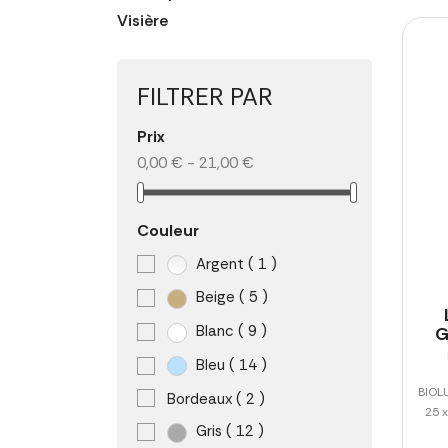
Visière
FILTRER PAR
Prix
0,00 € - 21,00 €
Couleur
Argent
( 1 )
Beige
( 5 )
Blanc
( 9 )
G
Bleu
( 14 )
BIOL
Bordeaux
( 2 )
25 
Gris
( 12 )