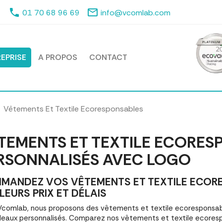
phone
mail_outline
01 70 68 96 69
info@vcomlab.com
EPRISE
A PROPOS
CONTACT
Vêtements Et Textile Ecoresponsables
TEMENTS ET TEXTILE ECORES
RSONNALISÉS AVEC LOGO
MANDEZ VOS VÊTEMENTS ET TEXTILE ECOR
LEURS PRIX ET DÉLAIS
comlab, nous proposons des vêtements et textile ecoresponsab
eaux personnalisés. Comparez nos vêtements et textile ecore