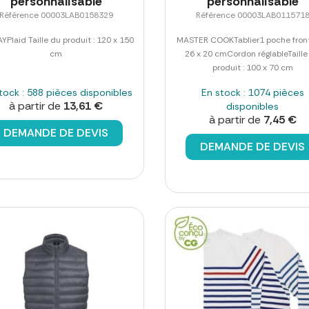
personnalisable
personnalisable
Référence 00003LAB0158329
Référence 00003LAB011571
YPlaid Taille du produit : 120 x 150
MASTER COOKTablier1 poche front
cm
26 x 20 cmCordon réglableTaille
produit : 100 x 70 cm
tock : 588 pièces disponibles
En stock : 1074 pièces
à partir de
13,61 €
disponibles
à partir de
7,45 €
DEMANDE DE DEVIS
DEMANDE DE DEVIS