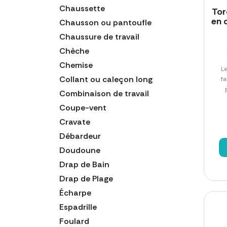
Chaussette
Tor
en 
Chausson ou pantoufle
Chaussure de travail
Chèche
Chemise
L
Collant ou caleçon long
fa
Combinaison de travail
Coupe-vent
Cravate
Débardeur
Doudoune
Drap de Bain
Drap de Plage
Écharpe
Espadrille
Foulard