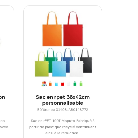
on
Sac en rpet 38x42cm
e
personnalisable
0
Référence 01408LAB0148772
éco-
Sac en rPET 190T Maputo. Fabriqué à
 avec
partir de plastique recyclé contribuant
ainsi à la réduction...