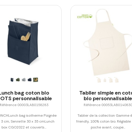
Lunch bag coton bio
Tablier simple en cot
OTS personnalisable
bio personnalisabl
Référence 00003LAB0158283
Référence 00053LAB014083
UNCHLunch bag isotherme Poignée
Tablier de la collection Gamme 
x 3 cm, Serviette 30 x 35 cmLunch
friendly, 100% coton bio. Réglable
box CGO2022 et couverts...
poche avant, coupe...