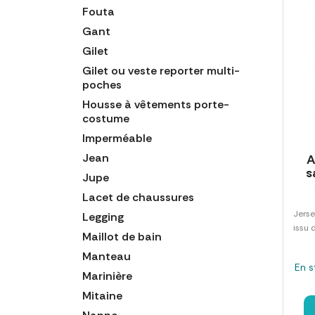
Fouta
Gant
Gilet
Gilet ou veste reporter multi-
poches
Housse à vêtements porte-
costume
Imperméable
Jean
A
s
Jupe
Lacet de chaussures
Jerse
Legging
issu 
Maillot de bain
Manteau
En s
Marinière
Mitaine