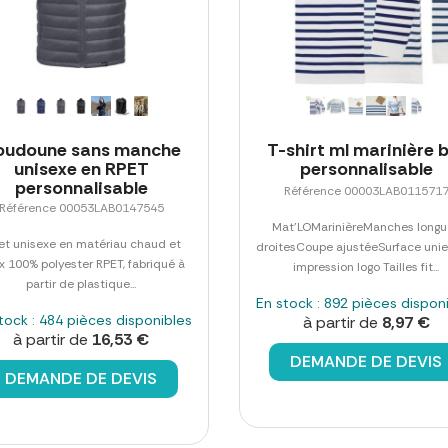
oudoune sans manche
T-shirt ml marinière 
unisexe en RPET
personnalisable
personnalisable
Référence 00003LAB011571
Référence 00053LAB0147545
Mat'LOMarinièreManches longu
et unisexe en matériau chaud et
droitesCoupe ajustéeSurface unie
x 100% polyester RPET, fabriqué à
impression logo Tailles fit...
partir de plastique...
En stock : 892 pièces dispon
tock : 484 pièces disponibles
à partir de
8,97 €
à partir de
16,53 €
DEMANDE DE DEVIS
DEMANDE DE DEVIS