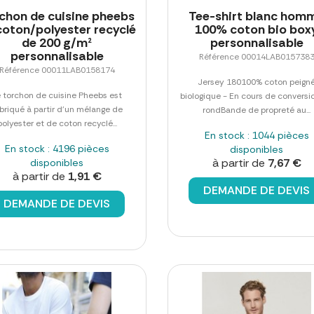
chon de cuisine pheebs
Tee-shirt blanc hom
coton/polyester recyclé
100% coton bio box
de 200 g/m²
personnalisable
personnalisable
Référence 00014LAB015738
Référence 00011LAB0158174
Jersey 180100% coton peign
e torchon de cuisine Pheebs est
biologique - En cours de conversi
briqué à partir d'un mélange de
rondBande de propreté au...
polyester et de coton recyclé...
En stock : 1044 pièces
En stock : 4196 pièces
disponibles
à partir de
7,67 €
disponibles
à partir de
1,91 €
DEMANDE DE DEVIS
DEMANDE DE DEVIS