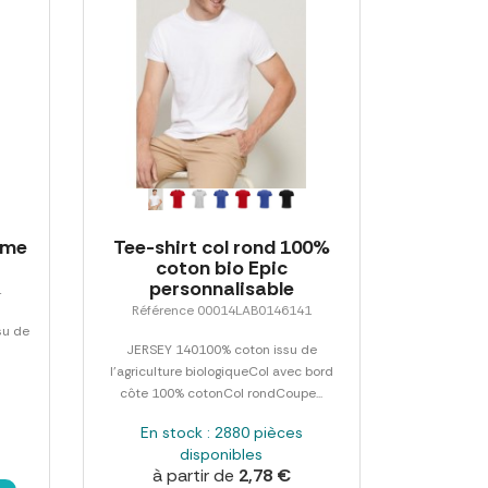
mme
Tee-shirt col rond 100%
coton bio Epic
personnalisable
4
Référence 00014LAB0146141
su de
JERSEY 140100% coton issu de
l'agriculture biologiqueCol avec bord
côte 100% cotonCol rondCoupe...
En stock : 2880 pièces
disponibles
à partir de
2,78 €