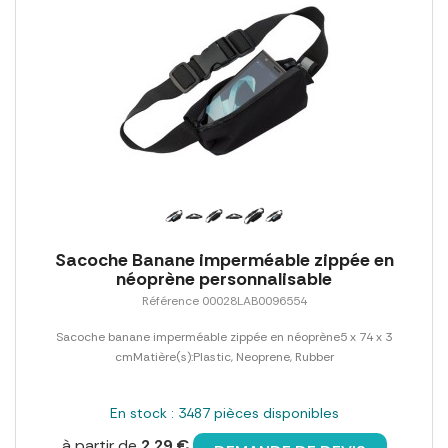
Sacoche Banane imperméable zippée en
néoprène personnalisable
Référence 00028LAB0096554
Sacoche banane imperméable zippée en néoprène5 x 74 x 3
cmMatière(s):Plastic, Neoprene, Rubber
En stock : 3487 pièces disponibles
à partir de
2,29 €