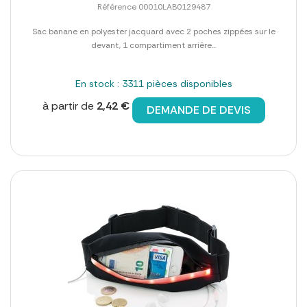
Référence 00010LAB0129487
Sac banane en polyester jacquard avec 2 poches zippées sur le
devant, 1 compartiment arrière...
En stock : 3311 pièces disponibles
à partir de
2,42 €
DEMANDE DE DEVIS