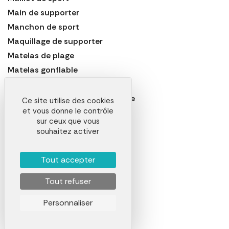
Main de supporter
Manchon de sport
Maquillage de supporter
Matelas de plage
Matelas gonflable
Mediator
Natte de plage ou tapis de plage
Ce site utilise des cookies
et vous donne le contrôle
Nichoir
sur ceux que vous
Panier à vélo
souhaitez activer
Panier de basket
Panier pique-nique
Tout accepter
Parasol
Tout refuser
Planche de natation
Plastron
Personnaliser
Pompe à vélo
Popotte ou gamelle