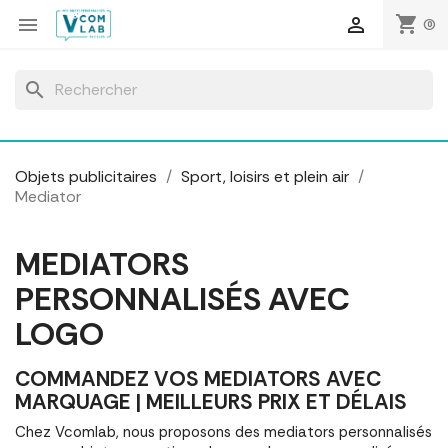
Panneau de gestion des cookies
shopping_cart


(0)
search
Objets publicitaires
Sport, loisirs et plein air
Mediator
MEDIATORS
PERSONNALISÉS AVEC
LOGO
COMMANDEZ VOS MEDIATORS AVEC
MARQUAGE | MEILLEURS PRIX ET DÉLAIS
Chez Vcomlab, nous proposons des mediators personnalisés