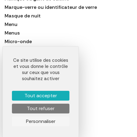
Marque-verre ou identificateur de verre
Masque de nuit
Menu
Menus
Micro-onde
Mijoteur et mijoteuse
Minuteur
Ce site utilise des cookies
et vous donne le contrôle
Miroir
sur ceux que vous
Mixeur
souhaitez activer
Mortier
Moule de cuisine
Tout accepter
Moulin à café
Tout refuser
Moulin à poivre ou poivrier
Multiprise
Personnaliser
Oreiller gonflable
Outil de jardinage