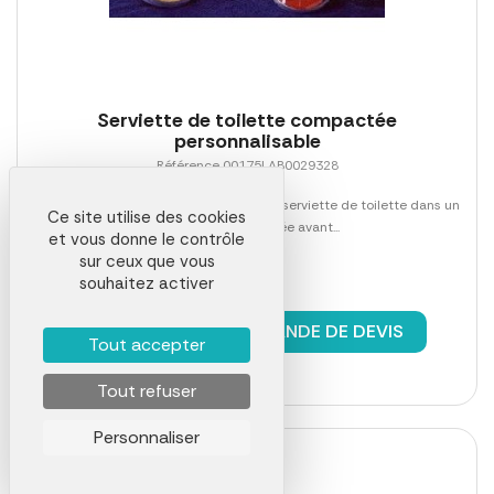
Serviette de toilette compactée
personnalisable
Référence 00175LAB0029328
L\'opération consiste à compresser une serviette de toilette dans un
Ce site utilise des cookies
moule de forme variée avant...
et vous donne le contrôle
sur ceux que vous
souhaitez activer
En stock
à partir de
0,00 €
DEMANDE DE DEVIS
Tout accepter
Tout refuser
Personnaliser