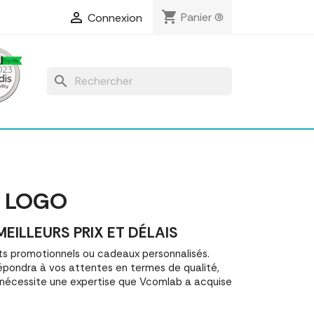
shopping_cart

Panier
(0)
Connexion
search
C LOGO
ILLEURS PRIX ET DÉLAIS
s promotionnels ou cadeaux personnalisés.
épondra à vos attentes en termes de qualité,
o nécessite une expertise que Vcomlab a acquise