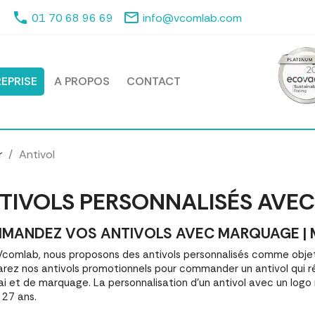
phone
mail_outline
01 70 68 96 69
info@vcomlab.com
EPRISE
A PROPOS
CONTACT
r
Antivol
TIVOLS PERSONNALISÉS AVE
MANDEZ VOS ANTIVOLS AVEC MARQUAGE | ME
comlab, nous proposons des antivols personnalisés comme objet
ez nos antivols promotionnels pour commander un antivol qui r
ai et de marquage. La personnalisation d'un antivol avec un log
 27 ans.