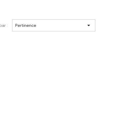

par :
Pertinence