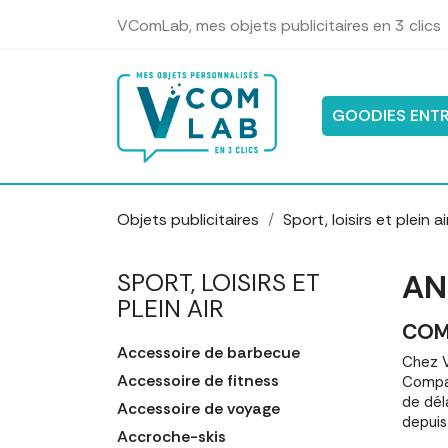
Panneau de gestion des cookies
VComLab, mes objets publicitaires en 3 clics
GOODIES ENTR
Objets publicitaires
Sport, loisirs et plein ai
AN
SPORT, LOISIRS ET
PLEIN AIR
COM
Accessoire de barbecue
Chez V
Accessoire de fitness
Compar
de dél
Accessoire de voyage
depuis
Accroche-skis