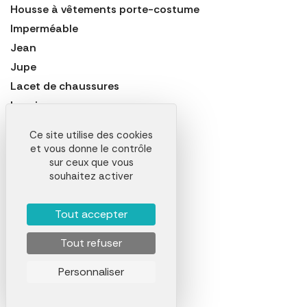
Housse à vêtements porte-costume
Imperméable
Jean
Jupe
Lacet de chaussures
Legging
Maillot de bain
Ce site utilise des cookies
Manteau
et vous donne le contrôle
Marinière
sur ceux que vous
souhaitez activer
Mitaine
Nappe
Tout accepter
Noeud Papillon
Paire de Sneakers
Tout refuser
Pantalon
Personnaliser
Pantalon de Sport
Pantalon de Travail