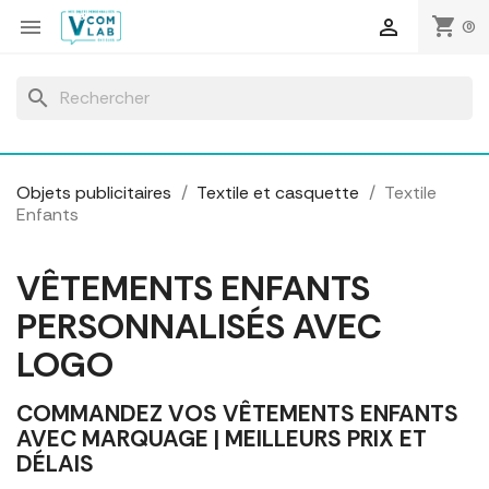
Panneau de gestion des cookies
shopping_cart


(0)
search
Objets publicitaires
Textile et casquette
Textile
Enfants
VÊTEMENTS ENFANTS
PERSONNALISÉS AVEC
LOGO
COMMANDEZ VOS VÊTEMENTS ENFANTS
AVEC MARQUAGE | MEILLEURS PRIX ET
DÉLAIS