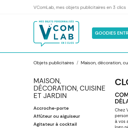
Panneau de gestion des cookies
VComLab, mes objets publicitaires en 3 clics
GOODIES ENTR
Objets publicitaires
Maison, décoration, cui
CL
MAISON,
DÉCORATION, CUISINE
COM
ET JARDIN
DÉL
Accroche-porte
Chez V
person
Affûteur ou aiguiseur
à vos 
Agitateur à cocktail
logo n