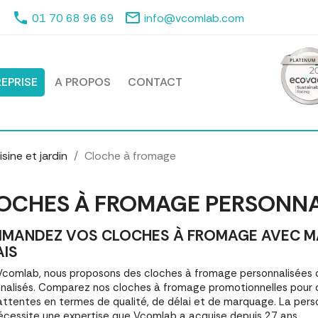
phone
mail_outline
01 70 68 96 69
info@vcomlab.com
EPRISE
A PROPOS
CONTACT
sine et jardin
Cloche à fromage
OCHES À FROMAGE PERSONNA
MANDEZ VOS CLOCHES À FROMAGE AVEC MAR
AIS
comlab, nous proposons des cloches à fromage personnalisées
nalisés. Comparez nos cloches à fromage promotionnelles pour
attentes en termes de qualité, de délai et de marquage. La pers
écessite une expertise que Vcomlab a acquise depuis 27 ans.