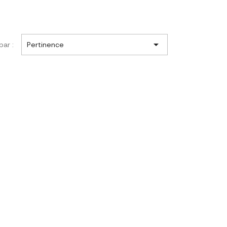

par :
Pertinence