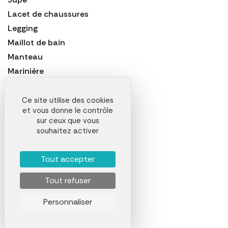
Lacet de chaussures
Legging
Maillot de bain
Manteau
Marinière
Mitaine
Nappe
Ce site utilise des cookies
et vous donne le contrôle
Noeud Papillon
sur ceux que vous
Paire de Sneakers
souhaitez activer
Pantalon
Pantalon de Sport
Tout accepter
Pantalon de Travail
Tout refuser
Paréo
Parka
Personnaliser
Peignoir
Polaire