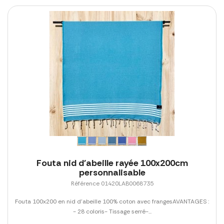
Fouta nid d'abeille rayée 100x200cm
personnalisable
Référence 01420LAB0068735
Fouta 100x200 en nid d'abeille 100% coton avec frangesAVANTAGES :
- 28 coloris- Tissage serré-...