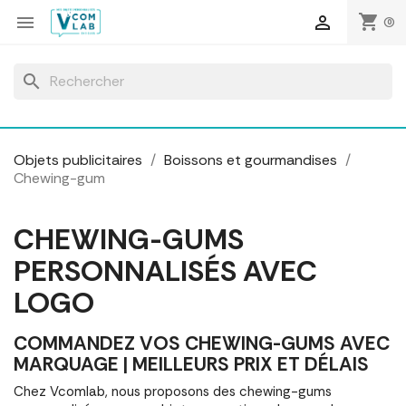
Panneau de gestion des cookies
shopping_cart


(0)
search
Objets publicitaires
Boissons et gourmandises
Chewing-gum
CHEWING-GUMS
PERSONNALISÉS AVEC
LOGO
COMMANDEZ VOS CHEWING-GUMS AVEC
MARQUAGE | MEILLEURS PRIX ET DÉLAIS
Chez Vcomlab, nous proposons des chewing-gums