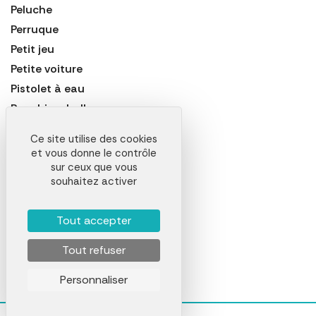
Peluche
Perruque
Petit jeu
Petite voiture
Pistolet à eau
Punching-ball
Puzzle
Ce site utilise des cookies
Set de peintur
et vous donne le contrôle
Talkie walkie
sur ceux que vous
souhaitez activer
Tapis de jeu
Tirelire
Tout accepter
Trivial Pursuit
Trompette et corne de brume
Tout refuser
Personnaliser