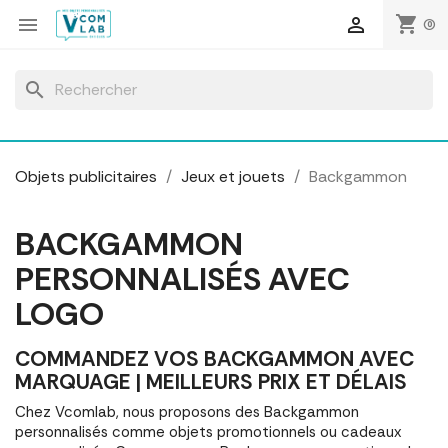
Panneau de gestion des cookies
shopping_cart


(0)
search
Objets publicitaires
Jeux et jouets
Backgammon
BACKGAMMON
PERSONNALISÉS AVEC
LOGO
COMMANDEZ VOS BACKGAMMON AVEC
MARQUAGE | MEILLEURS PRIX ET DÉLAIS
Chez Vcomlab, nous proposons des Backgammon
personnalisés comme objets promotionnels ou cadeaux