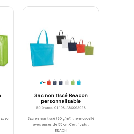
é
Sac non tissé Beacon
personnalisable
9
Référence 01408LAB0062028
 avec
Sac en non tissé (80 g/m²) thermoscellé
n
avec anses de 55 cm.Certificats :
REACH