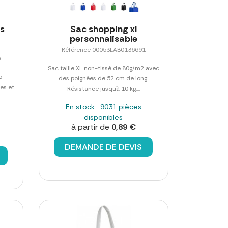
es
Sac shopping xl
personnalisable
Référence 00053LAB0136691
0
Sac taille XL non-tissé de 80g/m2 avec
5
des poignées de 52 cm de long.
es et
Résistance jusqu´à 10 kg....
En stock : 9031 pièces
disponibles
à partir de
0,89 €
DEMANDE DE DEVIS