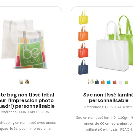
te bag non tissé idéal
Sac non tissé lamin
ur l'impression photo
personnalisable
uadri) personnalisable
Référence 01408LAB010752
Référence 00041LAB0098196
Sac en non tissé laminé (110g/m²)
shopping en non-tissé avec anses
anses de 60 cm et laminatio
ngues. Idéal pour l'impression en
brillante.Certificats : REACH