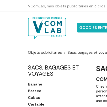
Panneau de gestion des cookies
VComLab, mes objets publicitaires en 3 clics
GOODIES ENTR
Objets publicitaires
Sacs, bagages et voy
SA
SACS, BAGAGES ET
VOYAGES
COM
Banane
Chez V
Besace
person
attent
Cabas
une ex
Cartable