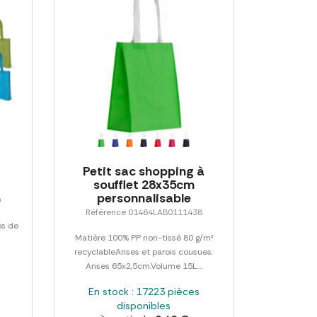
Petit sac shopping à
soufflet 28x35cm
personnalisable
9
Référence 01464LAB0111438
es de
Matière 100% PP non-tissé 80 g/m²
recyclableAnses et parois cousues.
Anses 65x2,5cm.Volume 15L....
En stock : 17223 pièces
disponibles