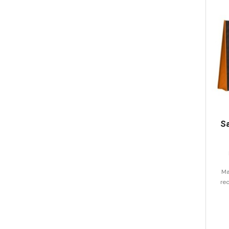
S
Ma
re