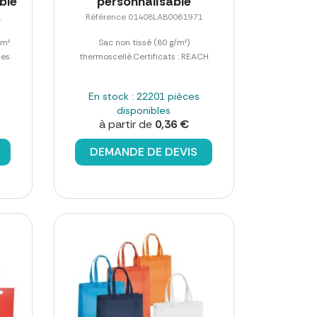
ble
personnalisable
1
Référence 01408LAB0061971
/m²
Sac non tissé (80 g/m²)
es.
thermoscellé.Certificats : REACH
En stock : 22201 pièces
disponibles
à partir de
0,36 €
DEMANDE DE DEVIS