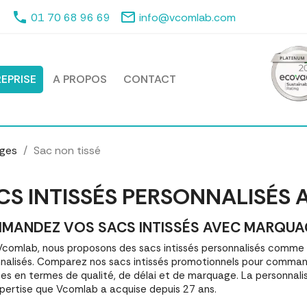
phone
mail_outline
01 70 68 96 69
info@vcomlab.com
EPRISE
A PROPOS
CONTACT
ages
Sac non tissé
CS INTISSÉS PERSONNALISÉS
MANDEZ VOS SACS INTISSÉS AVEC MARQUAGE 
comlab, nous proposons des sacs intissés personnalisés comme
nalisés. Comparez nos sacs intissés promotionnels pour command
es en termes de qualité, de délai et de marquage. La personnalis
pertise que Vcomlab a acquise depuis 27 ans.