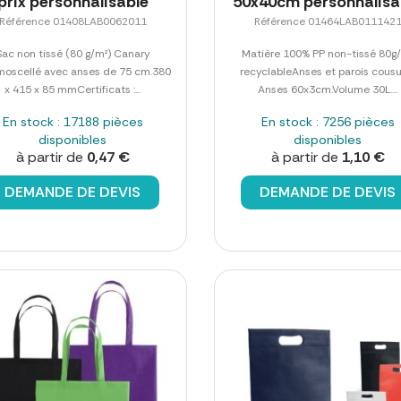
prix personnalisable
50x40cm personnalisa
Référence 01408LAB0062011
Référence 01464LAB011142
Sac non tissé (80 g/m²) Canary
Matière 100% PP non-tissé 80g
moscellé avec anses de 75 cm.380
recyclableAnses et parois cousu
x 415 x 85 mmCertificats :...
Anses 60x3cm.Volume 30L....
En stock : 17188 pièces
En stock : 7256 pièces
disponibles
disponibles
à partir de
0,47 €
à partir de
1,10 €
DEMANDE DE DEVIS
DEMANDE DE DEVIS