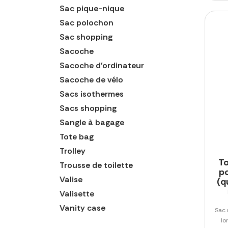
Sac pique-nique
Sac polochon
Sac shopping
Sacoche
Sacoche d'ordinateur
Sacoche de vélo
Sacs isothermes
Sacs shopping
Sangle à bagage
Tote bag
Trolley
To
Trousse de toilette
po
Valise
(q
Valisette
Vanity case
Sac 
lo