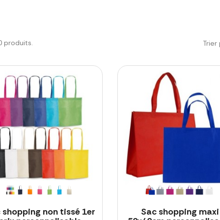
20 produits.
Trier 
 shopping non tissé 1er
Sac shopping maxi