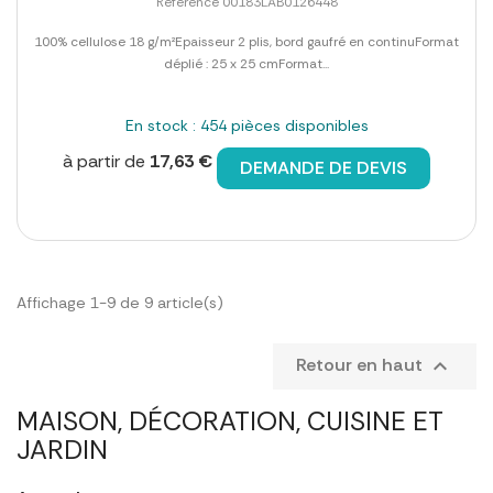
Référence 00183LAB0126448
100% cellulose 18 g/m²Epaisseur 2 plis, bord gaufré en continuFormat
déplié : 25 x 25 cmFormat...
En stock : 454 pièces disponibles
à partir de
17,63 €
DEMANDE DE DEVIS
Affichage 1-9 de 9 article(s)
Retour en haut

MAISON, DÉCORATION, CUISINE ET
JARDIN