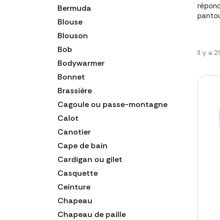
répond
Bermuda
pantou
Blouse
Blouson
Bob
Il y a 
Bodywarmer
Bonnet
Brassière
Cagoule ou passe-montagne
Calot
Canotier
Cape de bain
Cardigan ou gilet
Casquette
Ceinture
Chapeau
Chapeau de paille