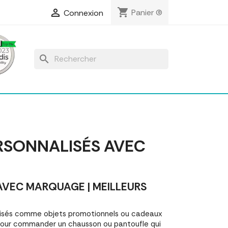
shopping_cart

Panier
(0)
Connexion
search
RSONNALISÉS AVEC
VEC MARQUAGE | MEILLEURS
lisés comme objets promotionnels ou cadeaux
pour commander un chausson ou pantoufle qui