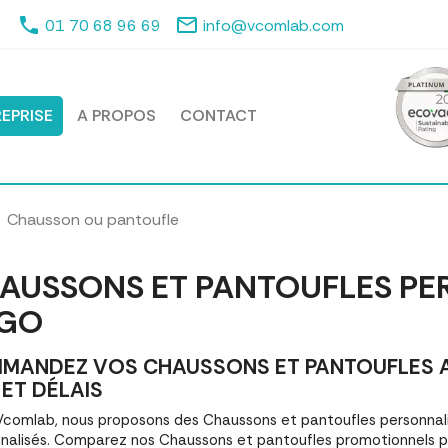
phone
mail_outline
01 70 68 96 69
info@vcomlab.com
EPRISE
A PROPOS
CONTACT
Chausson ou pantoufle
AUSSONS ET PANTOUFLES PE
GO
MANDEZ VOS CHAUSSONS ET PANTOUFLES A
 ET DÉLAIS
comlab, nous proposons des Chaussons et pantoufles personna
nalisés. Comparez nos Chaussons et pantoufles promotionnels 