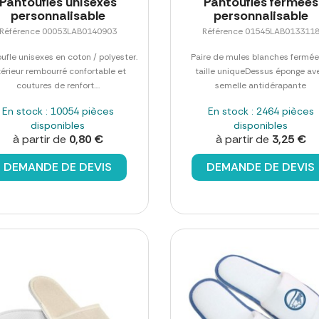
Pantoufles unisexes
Pantoufles fermées
personnalisable
personnalisable
Référence 00053LAB0140903
Référence 01545LAB013311
ufle unisexes en coton / polyester.
Paire de mules blanches fermée
térieur rembourré confortable et
taille uniqueDessus éponge av
coutures de renfort....
semelle antidérapante
En stock : 10054 pièces
En stock : 2464 pièces
disponibles
disponibles
à partir de
0,80 €
à partir de
3,25 €
DEMANDE DE DEVIS
DEMANDE DE DEVIS