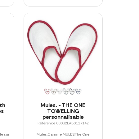
th
Mules. - THE ONE
es
TOWELLING
personnalisable
5
Référence 00032LAB0117142
le sur
Mules.Gamme MULES.The One