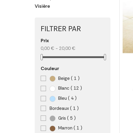
Visière
FILTRER PAR
Prix
0,00 € - 20,00 €
Couleur
Beige
( 1 )
Blanc
( 12 )
Bleu
( 4 )
Bordeaux
( 1 )
Gris
( 5 )
Marron
( 1 )