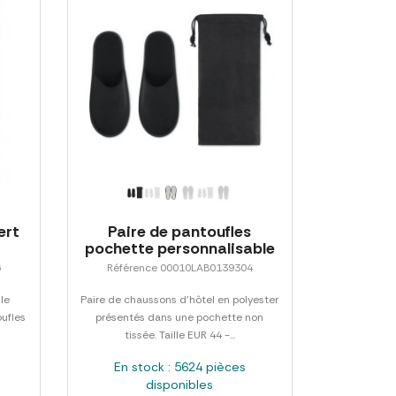
ert
Paire de pantoufles
pochette personnalisable
6
Référence 00010LAB0139304
le
Paire de chaussons d'hôtel en polyester
oufles
présentés dans une pochette non
tissée. Taille EUR 44 -...
En stock : 5624 pièces
disponibles