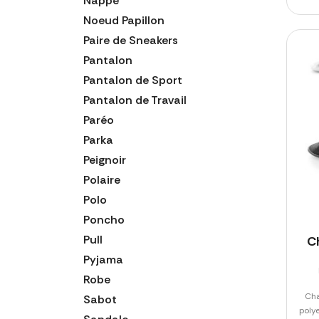
Nappe
Noeud Papillon
Paire de Sneakers
Pantalon
Pantalon de Sport
Pantalon de Travail
Paréo
Parka
Peignoir
Polaire
Polo
Poncho
Pull
C
Pyjama
Robe
Cha
Sabot
polye