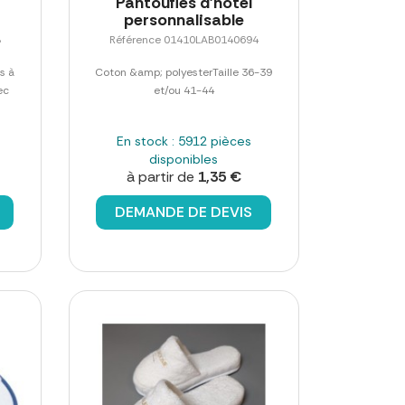
Pantoufles d'hôtel
personnalisable
8
Référence 01410LAB0140694
s à
Coton &amp; polyesterTaille 36-39
ec
et/ou 41-44
En stock : 5912 pièces
disponibles
à partir de
1,35 €
DEMANDE DE DEVIS