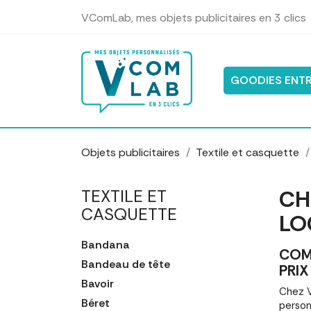
Panneau de gestion des cookies
VComLab, mes objets publicitaires en 3 clics
GOODIES ENTR
Objets publicitaires
Textile et casquette
CH
TEXTILE ET
CASQUETTE
LO
Bandana
COM
Bandeau de tête
PRIX
Bavoir
Chez V
Béret
person