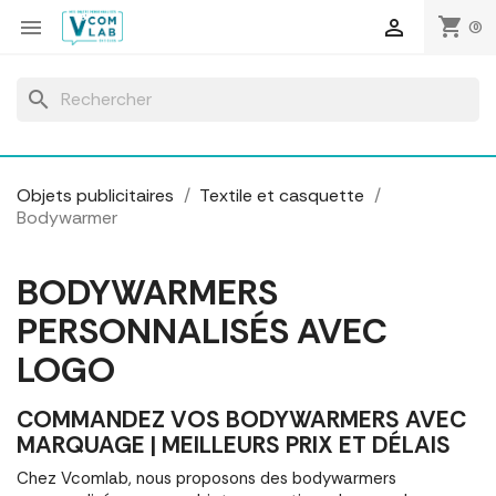
Panneau de gestion des cookies
shopping_cart


(0)
search
Objets publicitaires
Textile et casquette
Bodywarmer
BODYWARMERS
PERSONNALISÉS AVEC
LOGO
COMMANDEZ VOS BODYWARMERS AVEC
MARQUAGE | MEILLEURS PRIX ET DÉLAIS
Chez Vcomlab, nous proposons des bodywarmers