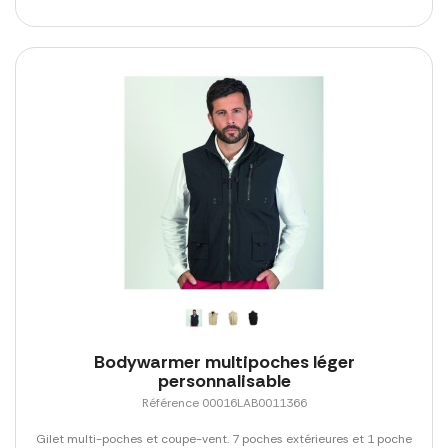
Bodywarmer multipoches léger
personnalisable
Référence 00016LAB0011366
Gilet multi-poches et coupe-vent. 7 poches extérieures et 1 poche