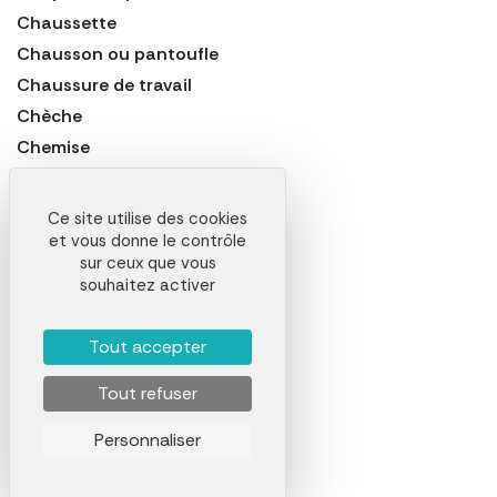
Chaussette
Chausson ou pantoufle
Chaussure de travail
Chèche
Chemise
Collant ou caleçon long
Combinaison de travail
Ce site utilise des cookies
Coupe-vent
et vous donne le contrôle
sur ceux que vous
Cravate
souhaitez activer
Débardeur
Doudoune
Tout accepter
Drap de Bain
Tout refuser
Drap de Plage
Écharpe
Personnaliser
Espadrille
Foulard