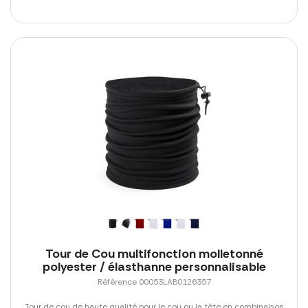
Tour de Cou multifonction molletonné
polyester / élasthanne personnalisable
Référence 00053LAB0126357
Tour de cou de haute qualité pour le cou ou la tête en combinaison