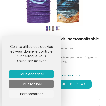
Foulard multifonctions quadri personnalisable
Ce site utilise des cookies
Référence 01466LAB0188029
et vous donne le contrôle
sur ceux que vous
Cache-col multifonctions extensibleMatériau polyester 140gsmEn
souhaitez activer
option: - traitement...
Tout accepter
En stock : 5872 pièces disponibles
à partir de
1,36 €
Tout refuser
DEMANDE DE DEVIS
Personnaliser