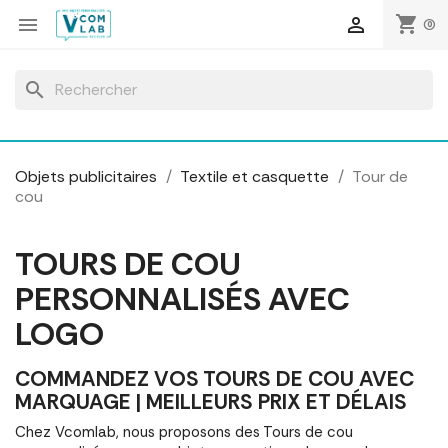
Panneau de gestion des cookies
shopping_cart


(0)
search
Objets publicitaires
Textile et casquette
Tour de
cou
TOURS DE COU
PERSONNALISÉS AVEC
LOGO
COMMANDEZ VOS TOURS DE COU AVEC
MARQUAGE | MEILLEURS PRIX ET DÉLAIS
Chez Vcomlab, nous proposons des Tours de cou