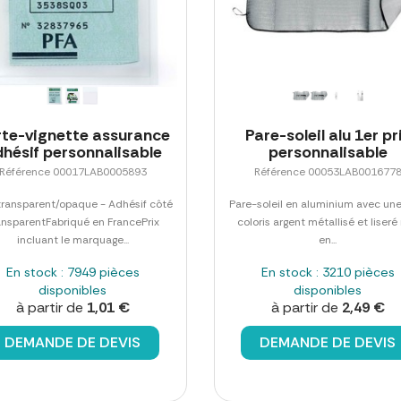
rte-vignette assurance
Pare-soleil alu 1er pr
hésif personnalisable
personnalisable
Référence 00017LAB0005893
Référence 00053LAB001677
ransparent/opaque - Adhésif côté
Pare-soleil en aluminium avec une
ansparentFabriqué en FrancePrix
coloris argent métallisé et liseré 
incluant le marquage...
en...
En stock : 7949 pièces
En stock : 3210 pièces
disponibles
disponibles
à partir de
1,01 €
à partir de
2,49 €
DEMANDE DE DEVIS
DEMANDE DE DEVIS