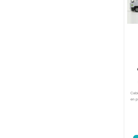
Cabi
en p