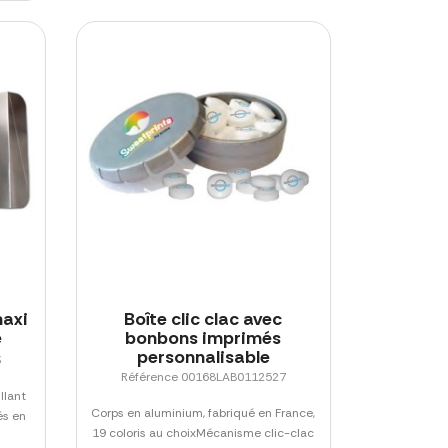
maxi
Boîte clic clac avec
e
bonbons imprimés
personnalisable
3
Référence 00168LAB0112527
llant
Corps en aluminium, fabriqué en France,
és en
19 coloris au choixMécanisme clic-clac