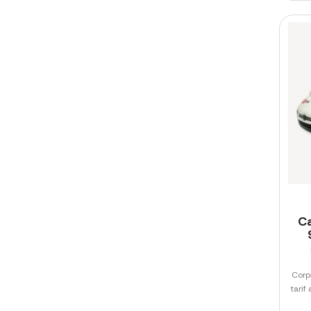
C
Corp
tarif