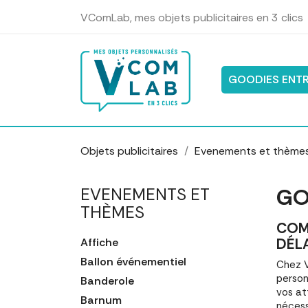
Panneau de gestion des cookies
VComLab, mes objets publicitaires en 3 clics
GOODIES ENTR
Objets publicitaires
Evenements et thème
GO
EVENEMENTS ET
THÈMES
COM
DÉL
Affiche
Ballon événementiel
Chez V
person
Banderole
vos at
Barnum
nécess