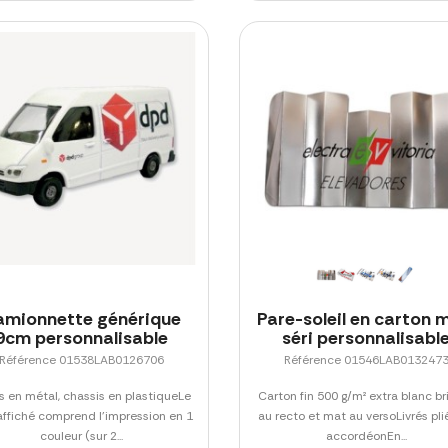
amionnette générique
Pare-soleil en carton 
9cm personnalisable
séri personnalisabl
Référence 01538LAB0126706
Référence 01546LAB013247
s en métal, chassis en plastiqueLe
Carton fin 500 g/m² extra blanc bri
 affiché comprend l'impression en 1
au recto et mat au versoLivrés pli
couleur (sur 2...
accordéonEn...