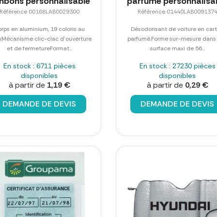
nbons personnalisable
parfumé personnalisa
Référence 00168LAB0029300
Référence 01440LAB009137
rps en aluminium, 19 coloris au
Désodorisant de voiture en car
xMécanisme clic-clac d'ouverture
parfumé.Forme sur-mesure dans
et de fermetureFormat...
surface maxi de 56...
En stock : 6711 pièces
En stock : 27230 pièces
disponibles
disponibles
à partir de
1,19 €
à partir de
0,29 €
DEMANDE DE DEVIS
DEMANDE DE DEVIS