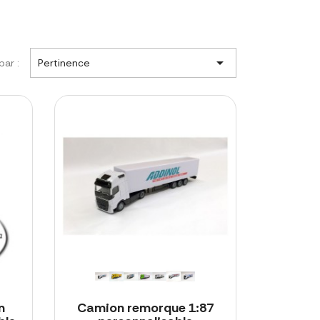

par :
Pertinence
n
Camion remorque 1:87