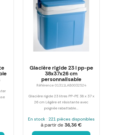
te
Glacière rigide 23 l pp-pe
ble
38x37x26 cm
personnalisable
3
Référence 01311LAB0032524
ster
Glacière rigide 23 litres PP-PE 38 x 37 x
sse
26 cm Légère et résistante avec
poignée rabattable....
En stock : 221 pièces disponibles
à partir de
36,36 €