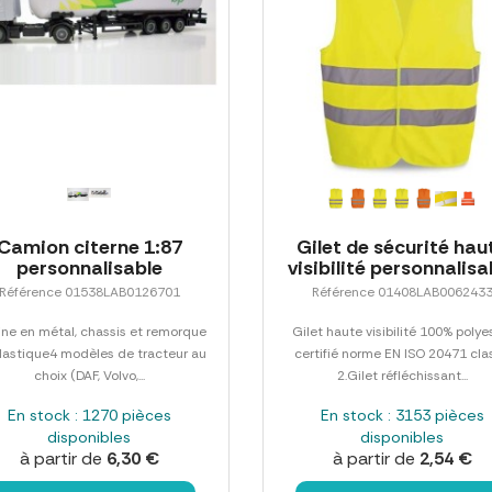
Camion citerne 1:87
Gilet de sécurité hau
personnalisable
visibilité personnalisa
Référence 01538LAB0126701
Référence 01408LAB006243
ne en métal, chassis et remorque
Gilet haute visibilité 100% polye
lastique4 modèles de tracteur au
certifié norme EN ISO 20471 cla
choix (DAF, Volvo,...
2.Gilet réfléchissant...
En stock : 1270 pièces
En stock : 3153 pièces
disponibles
disponibles
à partir de
6,30 €
à partir de
2,54 €