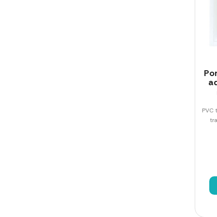
Po
ad
PVC t
tr