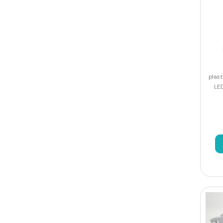
plas
LED