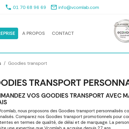
phone
mail_outline
01 70 68 96 69
info@vcomlab.com
EPRISE
A PROPOS
CONTACT
s
Goodies transport
ODIES TRANSPORT PERSONNA
MANDEZ VOS GOODIES TRANSPORT AVEC MAR
AIS
comlab, nous proposons des Goodies transport personnalisés 
nalisés. Comparez nos Goodies transport promotionnels pour co
tentes en termes de qualité, de délai et de marquage. La person
ite une expertise que Vcomlab a acquise depuis 27 ans.