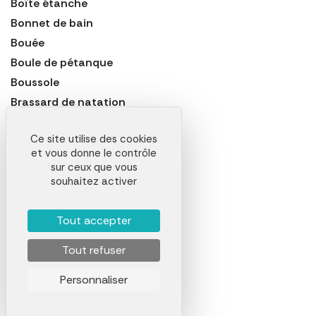
Boîte étanche
Bonnet de bain
Bouée
Boule de pétanque
Boussole
Brassard de natation
Brassard de sécurité
Ce site utilise des cookies
Cage ou but de football
et vous donne le contrôle
Casque de vélo
sur ceux que vous
Ceinture de sport
souhaitez activer
Chaise de camping
Chasuble
Tout accepter
Chaufferette
Tout refuser
Collier pour chien
Corde à sauter
Personnaliser
Coussin de stade