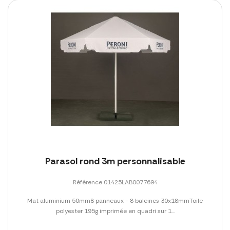
Parasol rond 3m personnalisable
Référence 01425LAB0077694
Mat aluminium 50mm8 panneaux - 8 baleines 30x18mmToile
polyester 195g imprimée en quadri sur 1...