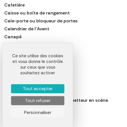
Cafetière
Caisse ou boîte de rangement
Cale-porte ou bloqueur de portes
Calendrier de l'Avent
Canapé
Carafe
Casse-noix
Ce site utilise des cookies
Cave à vin électrique
et vous donne le contrôle
sur ceux que vous
Cendrier
souhaitez activer
Centrifugeuse
Chaise
Tout accepter
Chaise de jardin
Chaise réalisateur ou fauteuil metteur en scène
Tout refuser
Chalumeau crème brulée
Personnaliser
Chausse-pied
Chiffon