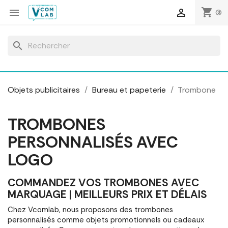
Panneau de gestion des cookies
shopping_cart


(0)
search
Objets publicitaires
Bureau et papeterie
Trombone
TROMBONES
PERSONNALISÉS AVEC
LOGO
COMMANDEZ VOS TROMBONES AVEC
MARQUAGE | MEILLEURS PRIX ET DÉLAIS
Chez Vcomlab, nous proposons des trombones
personnalisés comme objets promotionnels ou cadeaux