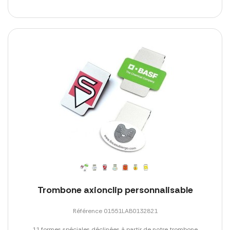
Trombone axionclip personnalisable
Référence 01551LAB0132821
11 formes spéciales déclinées à partir de notre trombone