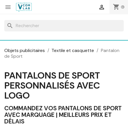
Panneau de gestion des cookies
shopping_cart


(0)
search
Objets publicitaires
Textile et casquette
Pantalon
de Sport
PANTALONS DE SPORT
PERSONNALISÉS AVEC
LOGO
COMMANDEZ VOS PANTALONS DE SPORT
AVEC MARQUAGE | MEILLEURS PRIX ET
DÉLAIS