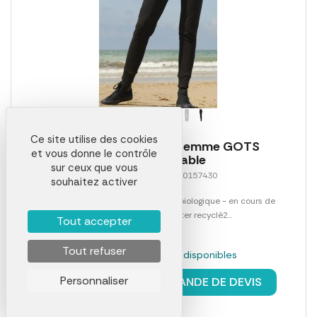
Ce site utilise des cookies
Pantalon de jogging femme GOTS
et vous donne le contrôle
personnalisable
sur ceux que vous
Référence 00014LAB0157430
souhaitez activer
French terry 30085% coton peigné biologique - en cours de
conversion - 15% polyester recyclé2...
Tout accepter
Tout refuser
En stock : 483 pièces disponibles
à partir de
16,58 €
Personnaliser
DEMANDE DE DEVIS