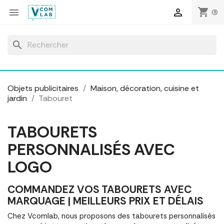
Panneau de gestion des cookies
shopping_cart


(0)
search
Objets publicitaires
Maison, décoration, cuisine et
jardin
Tabouret
TABOURETS
PERSONNALISÉS AVEC
LOGO
COMMANDEZ VOS TABOURETS AVEC
MARQUAGE | MEILLEURS PRIX ET DÉLAIS
Chez Vcomlab, nous proposons des tabourets personnalisés