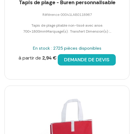
Tapis de plage - Buren personnalisable
Référence 00041LAB0118967
Tapis de plage pliable non-tissé avec anse.
700×1800mmMarquage(s) : Transfert Dimension(s) :...
En stock : 2725 pièces disponibles
à partir de
2,94 €
DEMANDE DE DEVIS