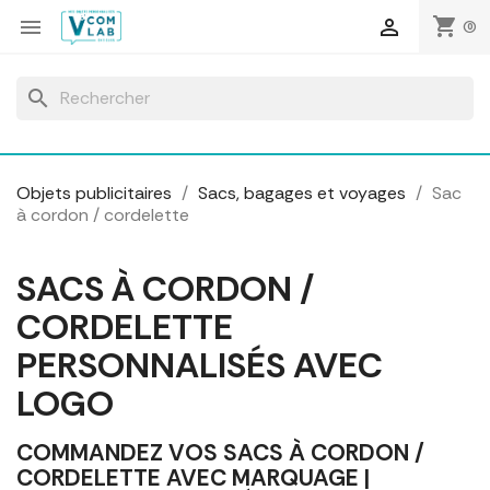
Panneau de gestion des cookies
shopping_cart


(0)
search
Objets publicitaires
Sacs, bagages et voyages
Sac
à cordon / cordelette
SACS À CORDON /
CORDELETTE
PERSONNALISÉS AVEC
LOGO
COMMANDEZ VOS SACS À CORDON /
CORDELETTE AVEC MARQUAGE |