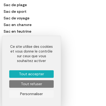
Sac de plage
Sac de sport
Sac de voyage
Sac en chanvre
Sac en feutrine
Sac en papier
Sac en polypropylène
Ce site utilise des cookies
Sac en toile de jute
et vous donne le contrôle
sur ceux que vous
Sac étanche
souhaitez activer
Sac laminé
Sac marin
Tout accepter
Sac non tissé
Tout refuser
Sac pelliculé
Sac pique-nique
Personnaliser
Sac polochon
Sac shopping